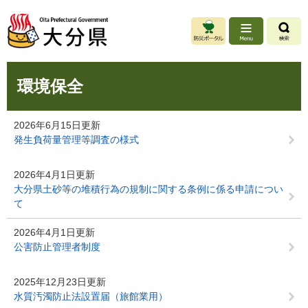
ペ
メ
ー
ニ
ジ
ュ
の
ー
先
を
本
頭
飛
環境保全
文
で
ば
す
し
。
て
2026年6月15日更新
本
発生負荷量管理等調査の様式
文
へ
2026年4月1日更新
大分県土砂等の堆積行為の規制に関する条例に係る申請につい
て
2026年4月1日更新
公害防止管理者制度
2025年12月23日更新
水質汚濁防止法設置届（旅館業用）