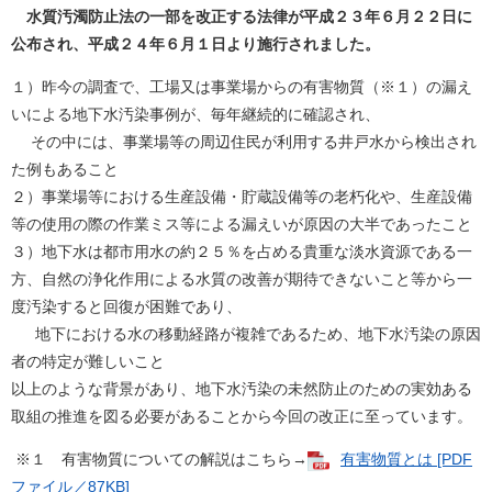
水質汚濁防止法の一部を改正する法律が平成２３年６月２２日に
公布され、平成２４年６月１日より施行されました。
１）昨今の調査で、工場又は事業場からの有害物質（※１）の漏え
いによる地下水汚染事例が、毎年継続的に確認され、
その中には、事業場等の周辺住民が利用する井戸水から検出され
た例もあること
２）事業場等における生産設備・貯蔵設備等の老朽化や、生産設備
等の使用の際の作業ミス等による漏えいが原因の大半であったこと
３）地下水は都市用水の約２５％を占める貴重な淡水資源である一
方、自然の浄化作用による水質の改善が期待できないこと等から一
度汚染すると回復が困難であり、
地下における水の移動経路が複雑であるため、地下水汚染の原因
者の特定が難しいこと
以上のような背景があり、地下水汚染の未然防止のための実効ある
取組の推進を図る必要があることから今回の改正に至っています。
※１ 有害物質についての解説はこちら→
有害物質とは [PDF
ファイル／87KB]