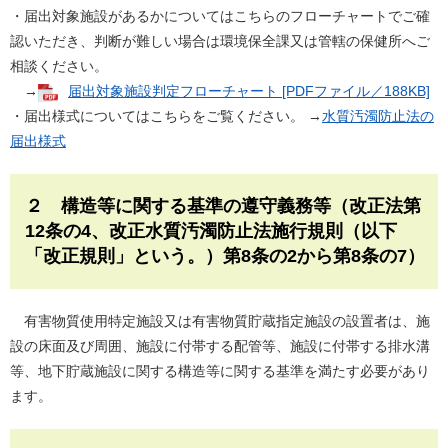
・届出対象施設があるかについてはこちらのフローチャートでご確
認いただき、判断が難しい場合は環境保全課又は管轄の保健所へご
相談ください。
→
届出対象施設判定フローチャート [PDFファイル／188KB]
・届出様式についてはこちらをご覧ください。 →
水質汚濁防止法の
届出様式
２ 構造等に関する基準の遵守義務等（改正法第
12条の4、改正水質汚濁防止法施行規則（以下
「改正規則」という。）第8条の2から第8条の7）
有害物質使用特定施設又は有害物質貯蔵指定施設の設置者は、施
設の床面及び周囲、施設に付帯する配管等、施設に付帯する排水溝
等、地下貯蔵施設に関する構造等に関する基準を満たす必要があり
ます。