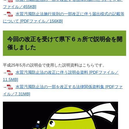
ファイル／455KB]
→
水質汚濁防止法施行規則の一部改正に伴う届出様式の記載等
について [PDFファイル／156KB]
今回の改正を受けて県下６ヵ所で説明会を開
催しました
平成25年5月の説明会で使用した説明資料はこちらです。
→
水質汚濁防止法の改正に伴う説明会資料 [PDFファイル／
11.5MB]
→
水質汚濁防止法の一部を改正する法律関係資料集 [PDFファ
イル／7.31MB]