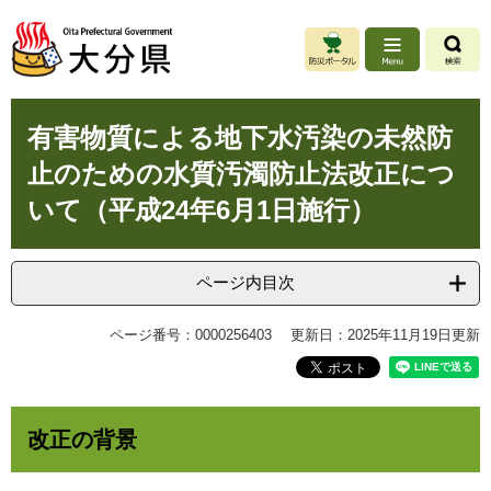
ペ
メ
ー
ニ
ジ
ュ
の
ー
先
を
本
頭
飛
有害物質による地下水汚染の未然防
文
で
ば
止のための水質汚濁防止法改正につ
す
し
。
て
いて（平成24年6月1日施行）
本
文
へ
ページ内目次
ページ番号：0000256403
更新日：2025年11月19日更新
改正の背景