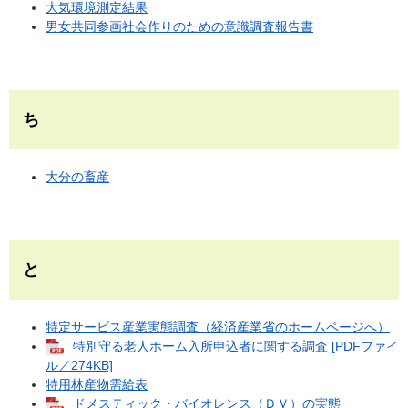
大気環境測定結果
男女共同参画社会作りのための意識調査報告書
ち
大分の畜産
と
特定サービス産業実態調査（経済産業省のホームページへ）
特別守る老人ホーム入所申込者に関する調査 [PDFファイ
ル／274KB]
特用林産物需給表
ドメスティック・バイオレンス（ＤＶ）の実態