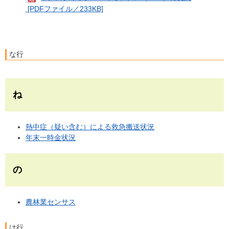
[PDFファイル／233KB]
な行
ね
熱中症（疑い含む）による救急搬送状況
年末一時金状況
の
農林業センサス
は行