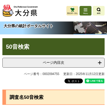
ペ
メ
ー
ニ
ジ
ュ
の
ー
先
を
大分県の統計ポータルサイト
頭
飛
で
ば
す
し
本
。
て
50音検索
文
本
文
へ
ページ内目次
ページ番号：0002094755
更新日：2025年11月12日更新
調査名50音検索