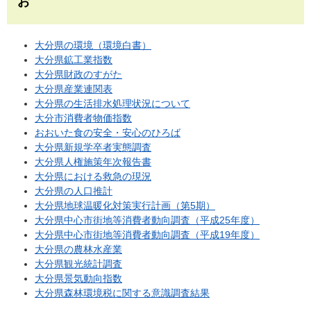
お
大分県の環境（環境白書）
大分県鉱工業指数
大分県財政のすがた
大分県産業連関表
大分県の生活排水処理状況について
大分市消費者物価指数
おおいた食の安全・安心のひろば
大分県新規学卒者実態調査
大分県人権施策年次報告書
大分県における救急の現況
大分県の人口推計
大分県地球温暖化対策実行計画（第5期）
大分県中心市街地等消費者動向調査（平成25年度）
大分県中心市街地等消費者動向調査（平成19年度）
大分県の農林水産業
大分県観光統計調査
大分県景気動向指数
大分県森林環境税に関する意識調査結果