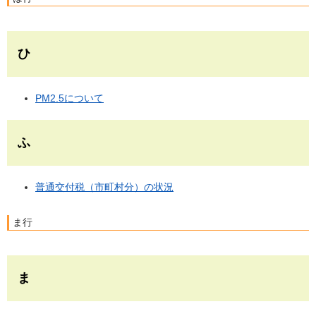
ひ
PM2.5について
ふ
普通交付税（市町村分）の状況
ま行
ま