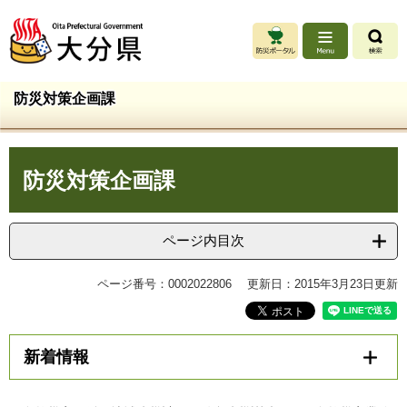
ペ
メ
ー
ニ
ジ
ュ
の
ー
先
を
防災対策企画課
頭
飛
で
ば
す
し
本
。
て
防災対策企画課
文
本
文
へ
ページ内目次
ページ番号：0002022806
更新日：2015年3月23日更新
新着情報