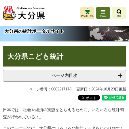
ペ
メ
ー
ニ
ジ
ュ
の
ー
先
を
大分県の統計ポータルサイト
頭
飛
で
ば
す
し
本
。
て
大分県こども統計
文
本
文
へ
ページ内目次
ページ番号：0002217178
更新日：2024年10月23日更新
日本では、社会や経済の実態をとらえるために、いろいろな統計調
査が行われているよ。
このコーナーでは、大分県のいろいろな統計データをわかりやすく