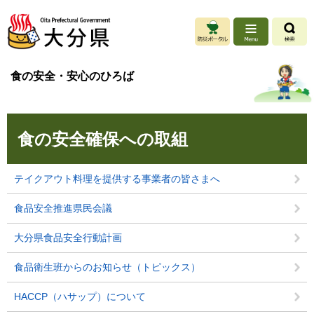
ペ
メ
ー
ニ
ジ
ュ
の
ー
先
を
食の安全・安心のひろば
頭
飛
で
ば
す
し
本
。
て
食の安全確保への取組
文
本
文
へ
テイクアウト料理を提供する事業者の皆さまへ
食品安全推進県民会議
大分県食品安全行動計画
食品衛生班からのお知らせ（トピックス）
HACCP（ハサップ）について