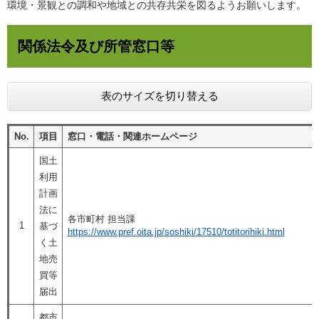
環境・景観との調和や地域との共存共栄を図るようお願いします。
関係法令及び所管窓口等
表のサイズを切り替える
No.
項目
窓口・電話・関連ホームページ
国土
利用
計画
法に
各市町村 担当課
1
基づ
https://www.pref.oita.jp/soshiki/17510/totitorihiki.html
く土
地売
買等
届出
都市