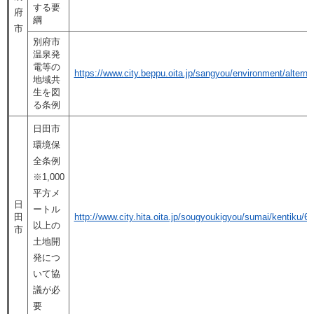
する要
府
綱
市
別府市
温泉発
電等の
https://www.city.beppu.oita.jp/sangyou/environment/altern
地域共
生を図
る条例
日田市
環境保
全条例
※1,000
平方メ
日
ートル
田
http://www.city.hita.oita.jp/sougyoukigyou/sumai/kentiku/6
以上の
市
土地開
発につ
いて協
議が必
要