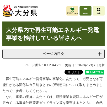
ペ
メ
ー
ニ
ジ
ュ
の
ー
先
を
本
頭
飛
大分県内で再生可能エネルギー発電
文
で
ば
事業を検討している皆さんへ
す
し
。
て
本
文
ページ内目次
へ
ページ番号：0002044531
更新日：2023年12月7日更新
再生可能エネルギー発電事業の事業化にあたって、必要となる可
能性がある関係法令手続きとその所管窓口について取りまとめまし
たので、参考にしてください。
なお、事業の実施にあたっては、経済産業省資源エネルギー庁が
定めている事業計画策定ガイドライン等を遵守するとともに、自然