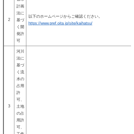
計画
法に
以下のホームページからご確認ください。
2
基づ
https://www.pref.oita.jp/site/kaihatsu/
く開
発許
可
河川
法に
基づ
く流
水の
占用
許
可、
3
土地
の占
用許
可、
工作