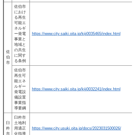
佐伯市
におけ
る再生
可能エ
ネルギ
ー発電
https://www.city.saiki.oita.jp/kiji0035465/index.html
事業と
地域と
の共生
佐
に関す
伯
る条例
市
佐伯市
再生可
能エネ
ルギー
https://www.city.saiki.oita.jp/kiji0032241/index.html
発電設
備設置
事業指
導要綱
臼杵市
臼
土地利
杵
用適正
https://www.city.usuki.oita.jp/docs/2023031500026/
市
化指導