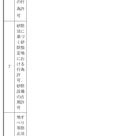
の行
為許
可
砂防
法に
基づ
く砂
防指
定地
にお
ける
7
行為
許
可、
砂防
設備
の占
用許
可
地す
べり
等防
止法