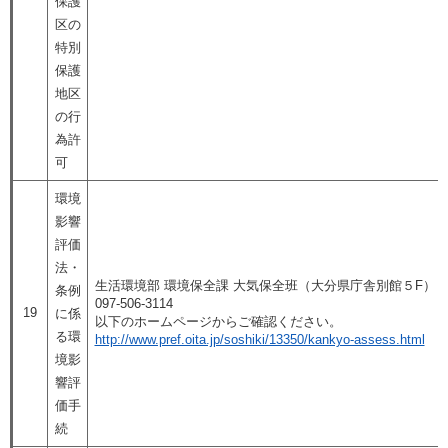
保護
区の
特別
保護
地区
の行
為許
可
環境
影響
評価
法・
生活環境部 環境保全課 大気保全班
（大分県庁舎別館５F）​
条例
097-506-3114
19
に係
以下のホームページからご確認ください。
る環
http://www.pref.oita.jp/soshiki/13350/kankyo-assess.html
境影
響評
価手
続