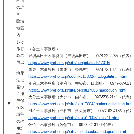
占用
の許
可、
臨港
地区
内に
おけ
る行
＜各土木事務所＞
為の
豊後高田土木事務所（豊後高田市） 0978-22-2285（代表）
届出
https://www.pref.oita.jp/site/bungotakada17015/
国東土木事務所（国東市、姫島村） 0978-72-1321（代表）
海岸
https://www.pref.oita.jp/soshiki/17002/madogutiitiran.html
法に
別府土木事務所（別府市、杵築市、日出町） 0977-67-021
基づ
https://www.pref.oita.jp/site/beppu17003/madoguchi.html
く海
大分土木事務所（大分市、由布市） 097-558-2141（代表）
岸保
5
https://www.pref.oita.jp/site/oita17004/madoguchiichiran.html
全区
臼杵土木事務所（臼杵市、津久見市） 0972-63-4136（代表
域等
https://www.pref.oita.jp/site/usuki17005/usuki11.html
の占
佐伯土木事務所（佐伯市） 0972-22-3171(代表）
用許
https://www.pref.oita.jp/site/saikidoboku/madoguchi.html