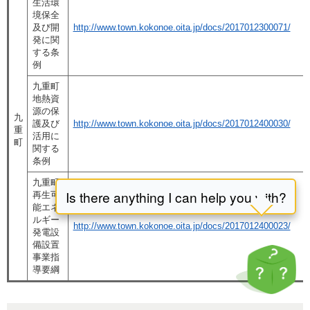
生活環
境保全
及び開
http://www.town.kokonoe.oita.jp/docs/2017012300071/
発に関
する条
例
九重町
地熱資
源の保
九
護及び
http://www.town.kokonoe.oita.jp/docs/2017012400030/
重
活用に
町
関する
条例
九重町
再生可
能エネ
ルギー
http://www.town.kokonoe.oita.jp/docs/2017012400023/
発電設
備設置
事業指
導要綱