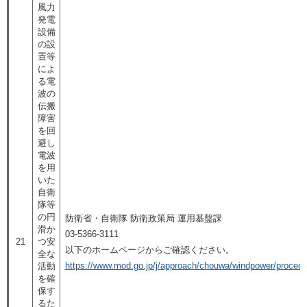
風力
発電
設備
の設
置等
によ
る電
波の
伝搬
障害
を回
避し
電波
を用
いた
自衛
隊等
の円
防衛省・自衛隊 防衛政策局 運用基盤課
滑か
03-5366-3111
21
つ安
以下のホームページからご確認ください。
全な
https://www.mod.go.jp/j/approach/chouwa/windpower/procedu
活動
を確
保す
るた