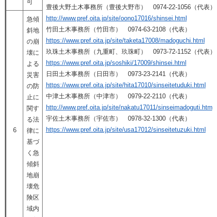
可
豊後大野土木事務所（豊後大野市） 0974-22-1056（代表）
http://www.pref.oita.jp/site/oono17016/shinsei.html
急傾
竹田土木事務所（竹田市） 0974-63-2108（代表）
斜地
https://www.pref.oita.jp/site/taketa17008/madoguchi.html
の崩
玖珠土木事務所（九重町、玖珠町） 0973-72-1152（代表）
壊に
https://www.pref.oita.jp/soshiki/17009/shinsei.html
よる
日田土木事務所（日田市） 0973-23-2141（代表）
災害
https://www.pref.oita.jp/site/hita17010/sinseitetuduki.html
の防
中津土木事務所（中津市） 0979-22-2110（代表）
止に
http://www.pref.oita.jp/site/nakatu17011/sinseimadoguti.html
関す
宇佐土木事務所（宇佐市） 0978-32-1300（代表）
る法
https://www.pref.oita.jp/site/usa17012/sinseitetuzuki.html
6
律に
基づ
く急
傾斜
地崩
壊危
険区
域内