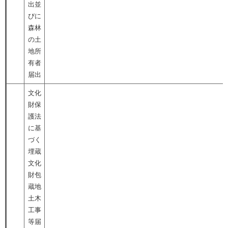
出並
びに
森林
の土
地所
有者
届出
文化
財保
護法
に基
づく
埋蔵
文化
財包
蔵地
土木
工事
等届