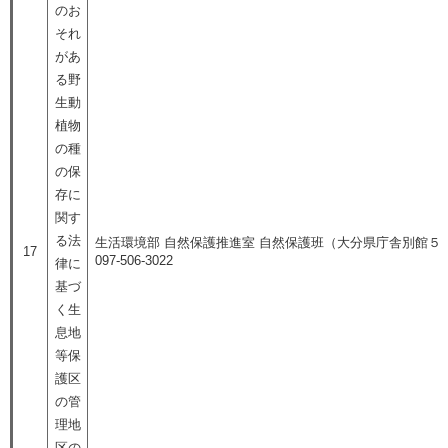
のお
それ
があ
る野
生動
植物
の種
の保
存に
関す
る法
生活環境部 自然保護推進室 自然保護班（大分県庁舎別館５
17
097-506-3022
律に
基づ
く生
息地
等保
護区
の管
理地
区の