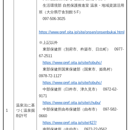
生活環境部 自然保護推進室 温泉・地域資源活用
班（大分県庁舎別館５F）
097-506-3025
https://www.pref.oita.jp/site/onsen/onsenbukai.html
※上記以外
東部保健所（別府市、杵築市、日出町） 0977-
67-2511
https://www.pref.oita.jp/site/tobuhc/
東部保健所国東保健部（国東市、姫島村）
0978-72-1127
https://www.pref.oita.jp/site/tobuhc/
中部保健所（臼杵市、津久見市） 0972-62-
9171
https://www.pref.oita.jp/site/chubu/
温泉法に基
中部保健所由布保健部（由布市） 097-582-
1
づく温泉掘
削許可
0660
https://www.pref.oita.jp/site/427/
南部保健所（佐伯市） 0972-22-0562