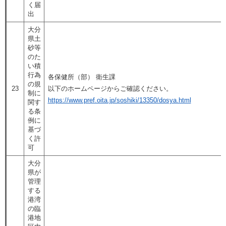
く届
出
大分
県土
砂等
のた
い積
行為
各保健所（部） 衛生課
の規
23
以下のホームページからご確認ください。
制に
https://www.pref.oita.jp/soshiki/13350/dosya.html
関す
る条
例に
基づ
く許
可
大分
県が
管理
する
港湾
の臨
港地