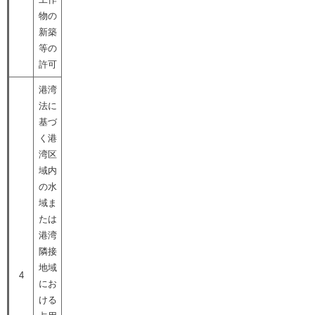
物の
新築
等の
許可
港湾
法に
基づ
く港
湾区
域内
の水
域ま
たは
港湾
隣接
地域
4
にお
ける