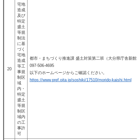
宅地
造成
及び
特定
盛土
等規
制法
に基
づく
宅地
都市・まちづくり推進課 盛土対策第二班
（大分県庁舎新館６F
造成
097-506-4695
等工
20
事規
以下のホームページからご確認ください。
制区
https://www.pref.oita.jp/soshiki/17510/morido-kaishi.html
域
内・
特定
盛土
等規
制区
域内
の工
事許
可