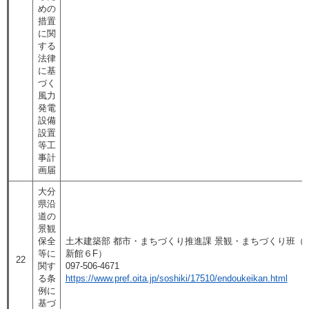
めの
措置
に関
する
法律
に基
づく
風力
発電
設備
設置
等工
事計
画届
大分
県沿
道の
景観
保全
土木建築部 都市・まちづくり推進課 景観・まちづくり班（
等に
新館６F）​
22
関す
097-506-4671
る条
https://www.pref.oita.jp/soshiki/17510/endoukeikan.html
例に
基づ