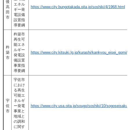
後
エネル
高
https://www.city.bungotakada.oita.jp/soshiki/4/1968.html
ギー発
田
電設備
市
設置指
導要綱
杵築市
再生可
能エネ
杵
ルギー
築
https://www.city.kitsuki.lg.jp/kurashi/kankyou_eisei_gomi/
発電設
市
備設置
事業指
導要綱
宇佐市
におけ
る再生
可能エ
宇
ネルギ
佐
ー発電
https://www.city.usa.oita.jp/sougo/soshiki/10/sogoseisaku/
市
事業と
地域と
の調和
に関す