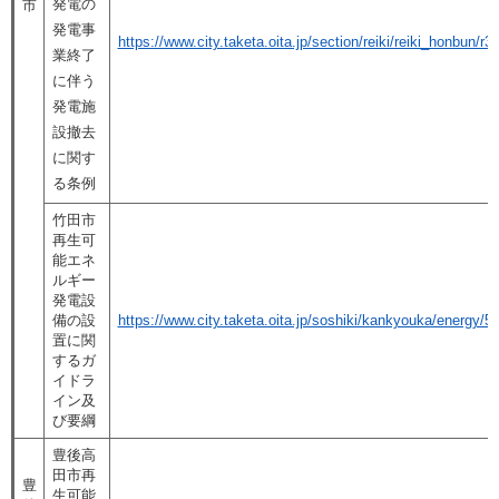
発電の
市
発電事
https://www.city.taketa.oita.jp/section/reiki/reiki_honbun
業終了
に伴う
発電施
設撤去
に関す
る条例
竹田市
再生可
能エネ
ルギー
発電設
備の設
https://www.city.taketa.oita.jp/soshiki/kankyouka/energy/5
置に関
するガ
イドラ
イン及
び要綱
豊後高
田市再
豊
生可能