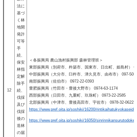
法に
基づ
く林
地開
発許
可等
手
続、
＜各振興局 農山漁村振興部 森林管理班＞
保安
東部振興局（別府市、杵築市、国東市、日出町、姫島村） 0978-
林指
中部振興局（大分市、臼杵市、津久見市、由布市） 097-506-5
定解
南部振興局（佐伯市） 0972-22-0393
除手
豊肥振興局（竹田市・豊後大野市） 0974-63-1174
12
続、
西部振興局（日田市、九重町、玖珠町） 0973-22-2585
伐採
北部振興局（中津市、豊後高田市、宇佐市） 0978-32-0622
及び
https://www.pref.oita.jp/soshiki/16200/rintikaihatukyokaseido
伐採
後の
https://www.pref.oita.jp/soshiki/16050/sinrinnikansurutodoke
造林
の届