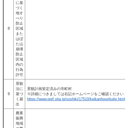
に基
づく
地す
べり
防止
8
区域
また
はぼ
た山
崩壊
防止
区域
内の
行為
許可
景観
法に
景観計画策定済みの市町村
9
基づ
※詳細につきましては右記ホームページをご確認ください
く届
https://www.pref.oita.jp/soshiki/17510/keikanhounituite.html
出
農業
振興
地域