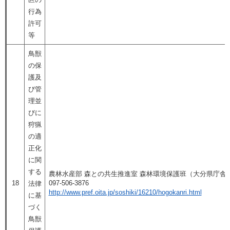
行為
許可
等
鳥獣
の保
護及
び管
理並
びに
狩猟
の適
正化
に関
する
農林水産部 森との共生推進室 森林環境保護班（大分県庁舎
18
097-506-3876
法律
http://www.pref.oita.jp/soshiki/16210/hogokanri.html
に基
づく
鳥獣