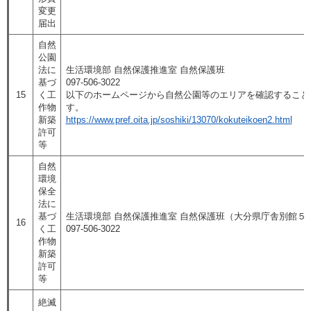
変更
届出
自然
公園
法に
生活環境部 自然保護推進室 自然保護班
基づ
097-506-3022
15
く工
以下のホームページから自然公園等のエリアを確認すること
作物
す。
新築
https://www.pref.oita.jp/soshiki/13070/kokuteikoen2.html
許可
等
自然
環境
保全
法に
基づ
生活環境部 自然保護推進室 自然保護班（大分県庁舎別館５
16
く工
097-506-3022
作物
新築
許可
等
絶滅