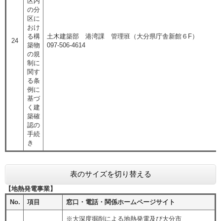
区内
の分
区に
おけ
る構
土木建築部 港湾課 管理班（大分県庁舎新館６F）​
24
築物
097-506-4614
の規
制に
関す
る条
例に
基づ
く建
築確
認の
手続
き
表のサイズを切り替える
【地熱発電事業】
No.
項目
窓口・電話・関係ホームページサイト
※大深度掘削による地熱発電及び大分市