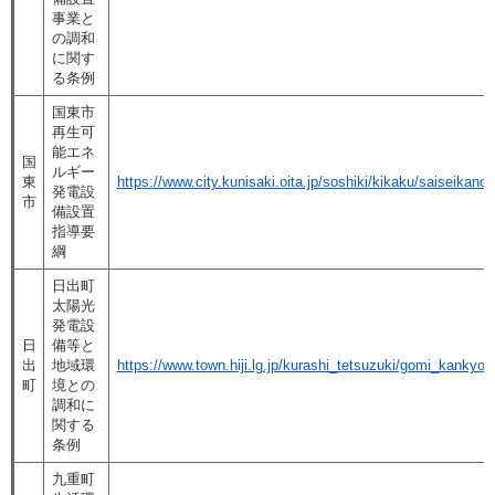
事業と
の調和
に関す
る条例
国東市
再生可
能エネ
国
ルギー
東
https://www.city.kunisaki.oita.jp/soshiki/kikaku/saiseikanou
発電設
市
備設置
指導要
綱
日出町
太陽光
発電設
日
備等と
出
地域環
https://www.town.hiji.lg.jp/kurashi_tetsuzuki/gomi_kankyo_
町
境との
調和に
関する
条例
九重町