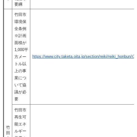
要綱
竹田市
環境保
全条例
※計画
面積が
1,000平
https://www.city.taketa.oita.jp/section/reiki/reiki_honbun
方メー
トル以
上の事
業につ
いて協
議が必
要
竹田市
再生可
能エネ
竹
ルギー
田