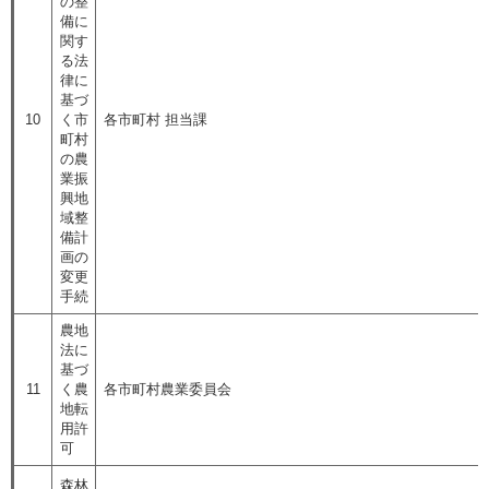
の整
備に
関す
る法
律に
基づ
10
く市
各市町村 担当課
町村
の農
業振
興地
域整
備計
画の
変更
手続
農地
法に
基づ
11
く農
各市町村農業委員会
地転
用許
可
森林