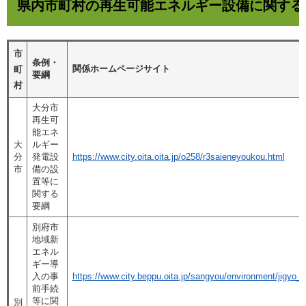
県内市町村の再生可能エネルギー設備に関する
市
条例・
関係ホームページサイト
町
要綱
村
大分市
再生可
能エネ
大
ルギー
分
発電設
https://www.city.oita.oita.jp/o258/r3saieneyoukou.html
市
備の設
置等に
関する
要綱
別府市
地域新
エネル
ギー導
入の事
https://www.city.beppu.oita.jp/sangyou/environment/jigyo_i
前手続
等に関
別