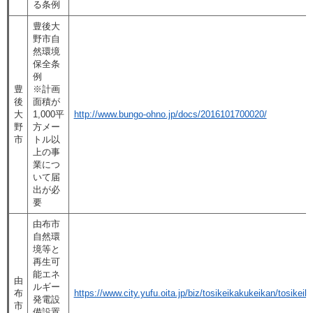
る条例
豊後大
野市自
然環境
保全条
例
豊
※計画
後
面積が
大
1,000平
http://www.bungo-ohno.jp/docs/2016101700020/
野
方メー
市
トル以
上の事
業につ
いて届
出が必
要
由布市
自然環
境等と
再生可
能エネ
由
ルギー
布
https://www.city.yufu.oita.jp/biz/tosikeikakukeikan/tosik
発電設
市
備設置