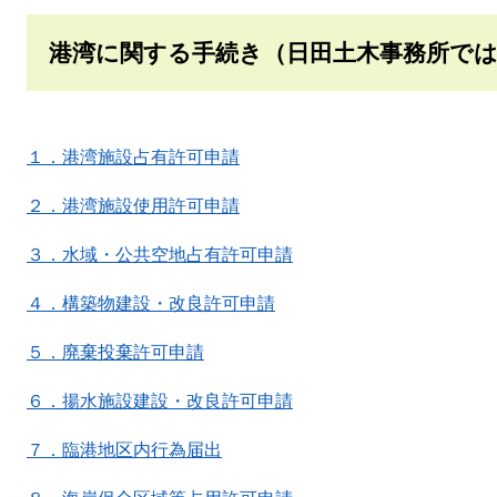
港湾に関する手続き（日田土木事務所で
１．港湾施設占有許可申請
２．港湾施設使用許可申請
３．水域・公共空地占有許可申請
４．構築物建設・改良許可申請
５．廃棄投棄許可申請
６．揚水施設建設・改良許可申請
７．臨港地区内行為届出