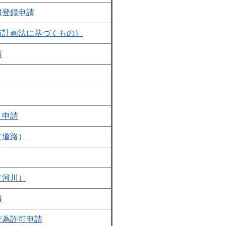
簿登録申請
市計画法に基づくもの）
請
）申請
（道路）
（河川）
請
行為許可申請