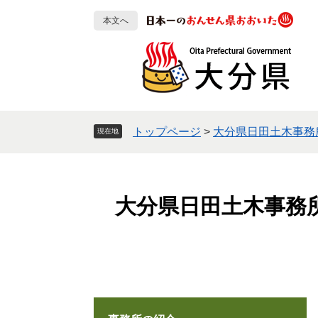
ペ
メ
本文へ
ー
ニ
ジ
ュ
の
ー
先
を
頭
飛
で
ば
す
し
トップページ
>
大分県日田土木事務
現在地
。
て
本
文
へ
大分県日田土木事務