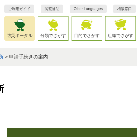
ご利用ガイド
閲覧補助
Other Languages
相談窓口
防災ポータル
分類でさがす
目的でさがす
組織でさがす
所
>
申請手続きの案内
所
本