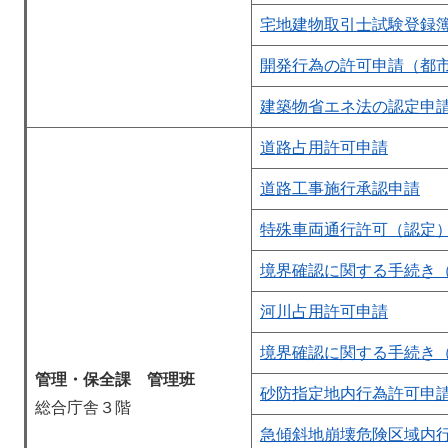
宅地建物取引士試験登録
開発行為の許可申請（都
建築物省エネ法の認定申
道路占用許可申請
道路工事施行承認申請
特殊車両通行許可（認定
境界確認に関する手続き
河川占用許可申請
境界確認に関する手続き
管理・保全課 管理班
砂防指定地内行為許可申
総合庁舎３階
急傾斜地崩壊危険区域内