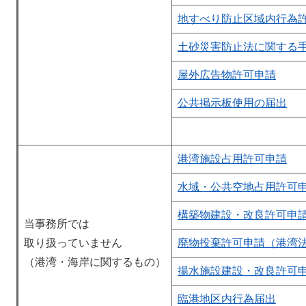
地すべり防止区域内行為
土砂災害防止法に関する
屋外広告物許可申請
公共掲示板使用の届出
港湾施設占用許可申請
水域・公共空地占用許可
構築物建設・改良許可申
当事務所では
取り扱っていません
廃物投棄許可申請（港湾
（港湾・海岸に関するもの）
揚水施設建設・改良許可
臨港地区内行為届出