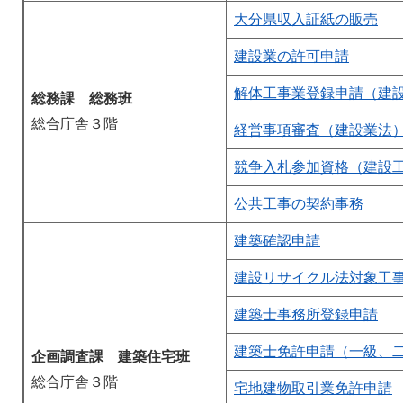
大分県収入証紙の販売
建設業の許可申請
解体工事業登録申請（建
総務課 総務班
総合庁舎３階
経営事項審査（建設業法
競争入札参加資格（建設
公共工事の契約事務
建築確認申請
建設リサイクル法対象工
建築士事務所登録申請
建築士免許申請（一級、
企画調査課 建築住宅班
総合庁舎３階
宅地建物取引業免許申請