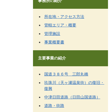
事務所の紹介
所在地・アクセス方法
管轄エリア・概要
管理施設
事業概要書
主要事業の紹介
国道３８６号 三郎丸橋
玖珠川（天ヶ瀬温泉街）の復旧・
復興
中津日田道路（日田山国道路）
道路・街路