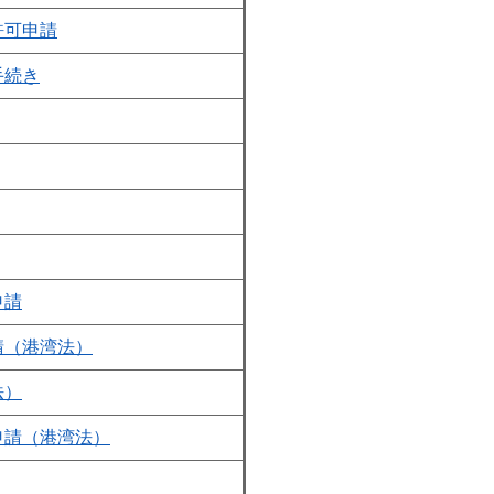
許可申請
手続き
申請
請（港湾法）
法）
申請（港湾法）