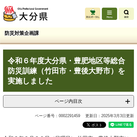
ペ
メ
ー
ニ
ジ
ュ
の
ー
先
を
防災対策企画課
頭
飛
で
ば
す
し
本
。
て
令和６年度大分県・豊肥地区等総合
文
本
文
防災訓練（竹田市・豊後大野市）を
へ
実施しました
ページ内目次
ページ番号：0002291459
更新日：2025年3月3日更新