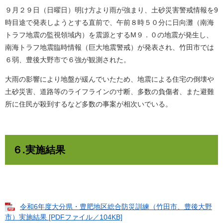
９月２９日（日曜日）明け方より雨が強まり、土砂災害警戒情報を9
時目途で発表しようとする直前で、午前８時５０分に日向灘（南海
トラフ地震の監視領域内）を震源とするM９．０の地震が発生し、
南海トラフ地震臨時情報（巨大地震警戒）が発表され、竹田市では
６弱、豊後大野市で６強が観測された。
大雨の影響により地盤が緩んでいたため、地震による住宅の倒壊や
土砂災害、道路等のライフラインの寸断、多数の負傷者、また避難
所に住民が殺到するなど多数の事案が相次いでいる。
６.実施結果
令和6年度大分県・豊肥地区総合防災訓練（竹田市、豊後大野
市）実施結果 [PDFファイル／104KB]