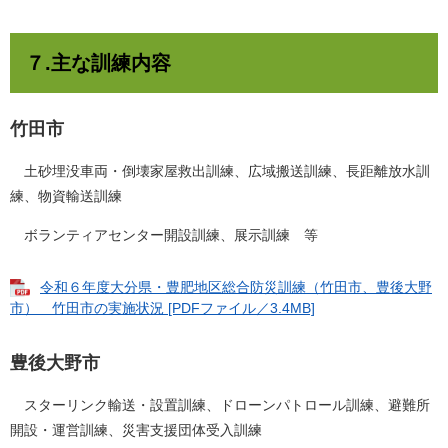
７.主な訓練内容
竹田市
土砂埋没車両・倒壊家屋救出訓練、広域搬送訓練、長距離放水訓
練、物資輸送訓練
ボランティアセンター開設訓練、展示訓練 等
令和６年度大分県・豊肥地区総合防災訓練（竹田市、豊後大野
市） 竹田市の実施状況 [PDFファイル／3.4MB]
豊後大野市
スターリンク輸送・設置訓練、ドローンパトロール訓練、避難所
開設・運営訓練、災害支援団体受入訓練