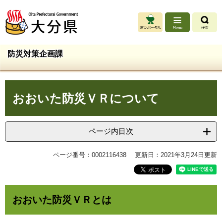
ペ
メ
ー
ニ
ジ
ュ
の
ー
先
を
防災対策企画課
頭
飛
で
ば
す
し
本
。
て
おおいた防災ＶＲについて
文
本
文
へ
ページ内目次
ページ番号：0002116438
更新日：2021年3月24日更新
おおいた防災ＶＲとは