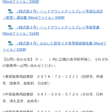
[Wordファイル／33KB]
（様式第２号）ヘッドマウントディスプレイ等貸出決定
（変更）通知書 [Wordファイル／34KB]
（様式第３号）ヘッドマウントディスプレイ等借受書
[Wordファイル／31KB]
（様式第４号）おおいた防災ＶＲ使用実績報告書 [Wordフ
ァイル／32KB]
【お問い合わせ先】 ※（ ）内に記載の各市町村毎に、それぞれ
の振興局へお問い合わせください。
○
東部振興局総務部 ０９７８－７２－１２１１（別府市、杵築
市、国東市、姫島村、日出町）
○
中部振興局総務部 ０９７－５０６－５７２４（大分市、臼杵
市、津久見市、由布市）
○
南部振興局総務部 ０９７２－２２－０３９０（佐伯市）