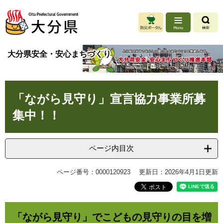
ペ
メ
ー
ニ
ジ
ュ
の
ー
先
を
大分県安全・安心まちづくり
頭
飛
で
ば
す
し
本
。
て
「ながら見守り」宣言協力事業所募
文
本
文
集中！！
へ
ページ内目次
ページ番号：0000120923
更新日：2026年4月1日更新
「ながら見守り」でこどもの見守りの目を増