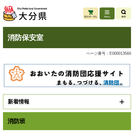
ペ
メ
ー
ニ
ジ
ュ
の
ー
先
を
本
頭
飛
消防保安室
文
で
ば
す
し
。
て
ページ番号：E000013560
本
文
へ
新着情報
消防班