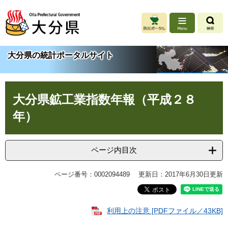
ペ
メ
ー
ニ
ジ
ュ
の
ー
先
を
大分県の統計ポータルサイト
頭
飛
で
ば
す
し
本
。
て
大分県鉱工業指数年報（平成２８
文
本
文
年）
へ
ページ内目次
ページ番号：0002094489
更新日：2017年6月30日更新
利用上の注意 [PDFファイル／43KB]