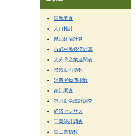
国勢調査
人口推計
県民経済計算
市町村民経済計算
大分県産業連関表
景気動向指数
消費者物価指数
家計調査
毎月勤労統計調査
経済センサス
工業統計調査
鉱工業指数