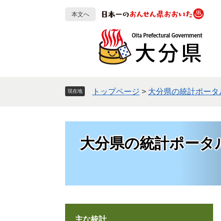
ペ
メ
本文へ
ー
ニ
ジ
ュ
の
ー
先
を
頭
飛
で
ば
す
し
トップページ
>
大分県の統計ポータ
現在地
。
て
本
文
へ
大分県の統計ポータ
主な統計