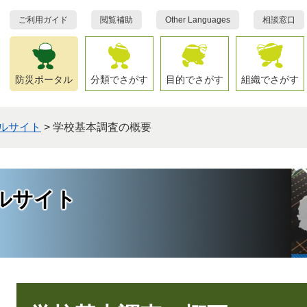
ご利用ガイド
閲覧補助
Other Languages
相談窓口
防災ポータル
分類でさがす
目的でさがす
組織でさがす
ルサイト
>
学校基本調査の概要
ルサイト
本