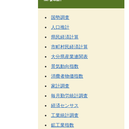
国勢調査
人口推計
県民経済計算
市町村民経済計算
大分県産業連関表
景気動向指数
消費者物価指数
家計調査
毎月勤労統計調査
経済センサス
工業統計調査
鉱工業指数