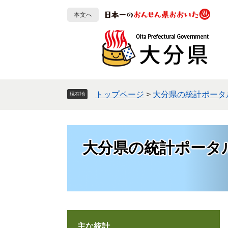
ペ
メ
本文へ
ー
ニ
ジ
ュ
の
ー
先
を
頭
飛
で
ば
す
し
トップページ
>
大分県の統計ポータ
現在地
。
て
本
文
へ
大分県の統計ポータ
主な統計