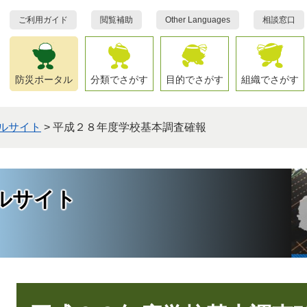
ご利用ガイド
閲覧補助
Other Languages
相談窓口
防災ポータル
分類でさがす
目的でさがす
組織でさがす
ルサイト
>
平成２８年度学校基本調査確報
ルサイト
本