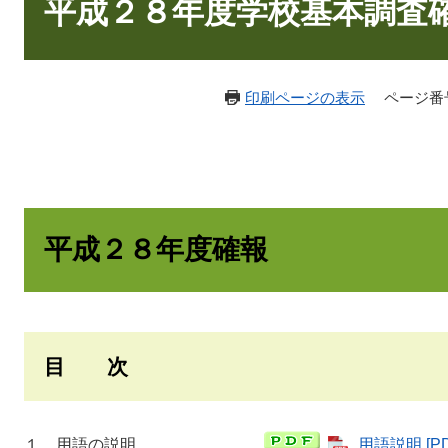
文
平成２８年度学校基本調査
印刷ページの表示
ページ番号：
平成２８年度確報
目 次
１ 用語の説明
用語説明 [P