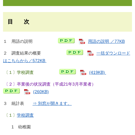
目 次
１ 用語の説明
用語の説明 ／77KB
２ 調査結果の概要
一括ダウンロード
はこちらから／572KB
〔１〕学校調査
(419KB)
〔２〕卒業後の状況調査（平成21年3月卒業者）
(260KB)
３ 統計表
⇒ 別窓が開きます。
〔１〕
学校調査
1 幼稚園