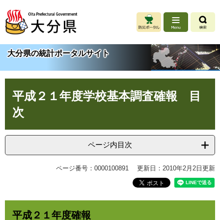
ペ
メ
ー
ニ
ジ
ュ
の
ー
先
を
大分県の統計ポータルサイト
頭
飛
で
ば
す
し
本
。
て
平成２１年度学校基本調査確報 目
文
本
文
次
へ
ページ内目次
ページ番号：0000100891
更新日：2010年2月2日更新
平成２１年度確報