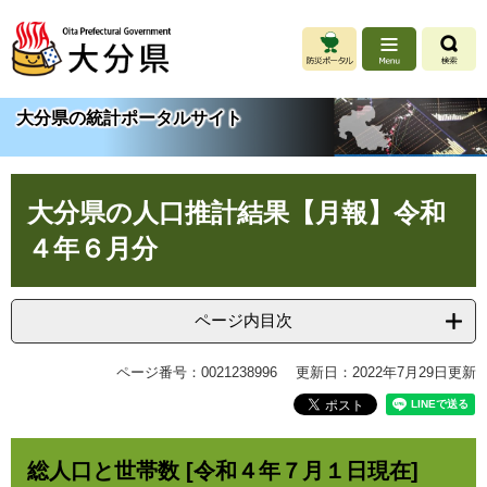
ペ
メ
ー
ニ
ジ
ュ
の
ー
先
を
大分県の統計ポータルサイト
頭
飛
で
ば
す
し
本
。
て
大分県の人口推計結果【月報】令和
文
本
文
４年６月分
へ
ページ内目次
ページ番号：0021238996
更新日：2022年7月29日更新
総人口と世帯数 [令和４年７月１日現在]