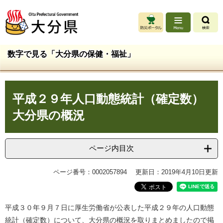
ペ
メ
ー
ニ
ジ
ュ
の
ー
先
を
数字で見る「大分県の保健・福祉」
頭
飛
で
ば
す
し
本
。
て
平成２９年人口動態統計（確定数）
文
本
文
大分県の概況
へ
ページ内目次
ページ番号：0002057894
更新日：2019年4月10日更新
平成３０年９月７日に厚生労働省が公表した平成２９年の人口動態
統計（確定数）について、大分県の概況を取りまとめましたので掲