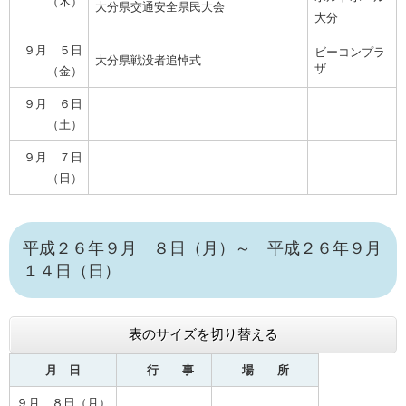
（木）
大分県交通安全県民大会
大分
９月 ５日
ビーコンプラ
大分県戦没者追悼式
ザ
（金）
９月 ６日
（土）
９月 ７日
（日）
平成２６年９月 ８日（月）～ 平成２６年９月
１４日（日）
表のサイズを切り替える
月 日
行 事
場 所
９月 ８日（月）