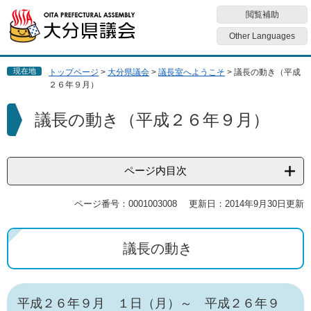
ペ
メ
閲覧補助
ー
ニ
ジ
ュ
Other Languages
の
ー
先
を
現在地
トップページ
>
大分県議会
>
議長室へようこそ
>
議長の動き（平成
頭
飛
２６年９月）
で
ば
す
し
本
議長の動き（平成２６年９月）
。
て
文
本
文
へ
ページ内目次
ページ番号：0001003008
更新日：2014年9月30日更新
議長の動き
平成２６年９月 １日（月）～ 平成２６年９