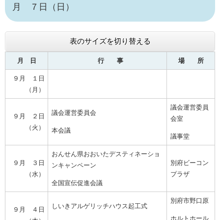
月 ７日（日）
表のサイズを切り替える
月 日
行 事
場 所
９月 １日
（月）
議会運営委員
議会運営委員会
９月 ２日
会室
（火）
本会議
議事堂
おんせん県おおいたデスティネーショ
９月 ３日
別府ビーコン
ンキャンペーン
（水）
プラザ
全国宣伝促進会議
別府市野口原
しいきアルゲリッチハウス起工式
９月 ４日
ホルトホール