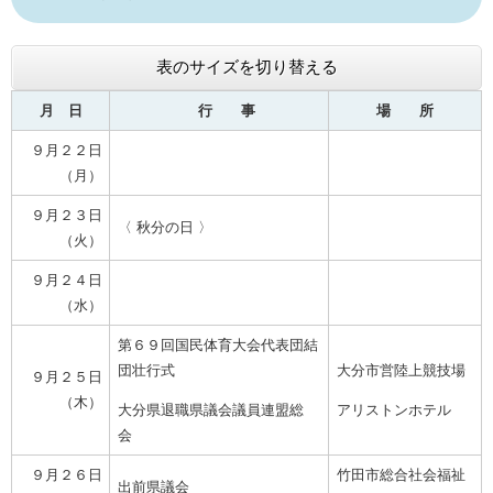
表のサイズを切り替える
月 日
行 事
場 所
９月２２日
（月）
９月２３日
〈 秋分の日 〉
（火）
９月２４日
（水）
第６９回国民体育大会代表団結
団壮行式
大分市営陸上競技場
９月２５日
（木）
大分県退職県議会議員連盟総
アリストンホテル
会
９月２６日
竹田市総合社会福祉
出前県議会