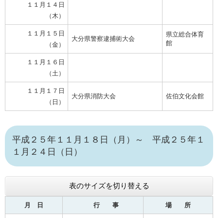
１１月１４日
（木）
１１月１５日
県立総合体育
大分県警察逮捕術大会
館
（金）
１１月１６日
（土）
１１月１７日
大分県消防大会
佐伯文化会館
（日）
平成２５年１１月１８日（月）～ 平成２５年１
１月２４日（日）
表のサイズを切り替える
月 日
行 事
場 所