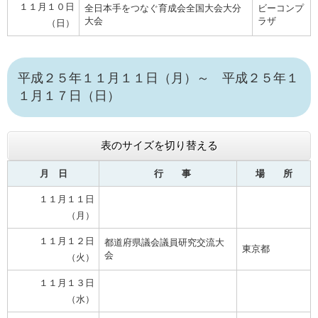
１１月１０日
全日本手をつなぐ育成会全国大会大分
ビーコンプ
大会
ラザ
（日）
平成２５年１１月１１日（月）～ 平成２５年１
１月１７日（日）
表のサイズを切り替える
月 日
行 事
場 所
１１月１１日
（月）
１１月１２日
都道府県議会議員研究交流大
東京都
会
（火）
１１月１３日
（水）