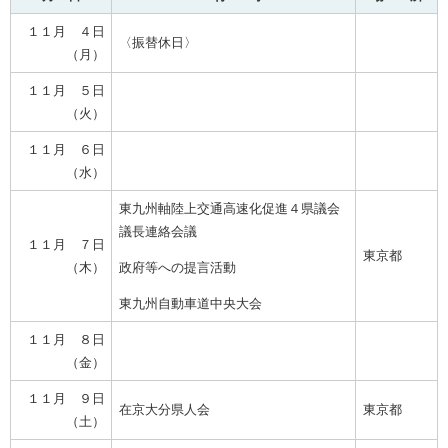
１１月 ４日
〈振替休日〉
（月）
１１月 ５日
（火）
１１月 ６日
（水）
東九州軸陸上交通高速化促進４県議会
議長連絡会議
１１月 ７日
東京都
（木）
政府等への提言活動
東九州自動車道中央大会
１１月 ８日
（金）
１１月 ９日
在京大分県人会
東京都
（土）