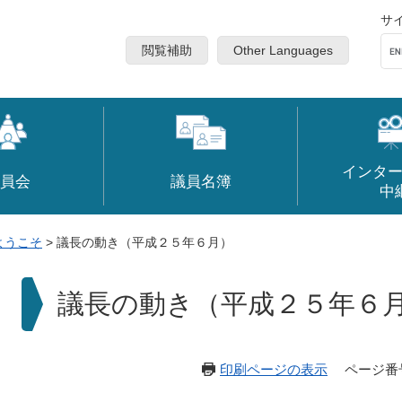
サ
閲覧補助
Other Languages
インタ
員会
議員名簿
中
ようこそ
>
議長の動き（平成２５年６月）
本
議長の動き（平成２５年６
文
印刷ページの表示
ページ番号：