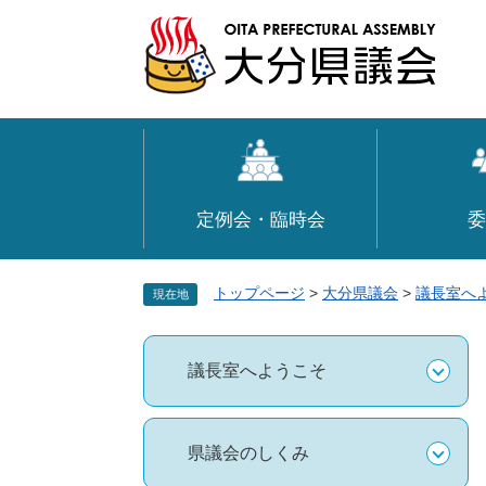
ペ
メ
ー
ニ
ジ
ュ
の
ー
先
を
頭
飛
で
ば
す
し
定例会・臨時会
委
。
て
本
文
トップページ
>
大分県議会
>
議長室へ
現在地
へ
議長室へようこそ
県議会のしくみ