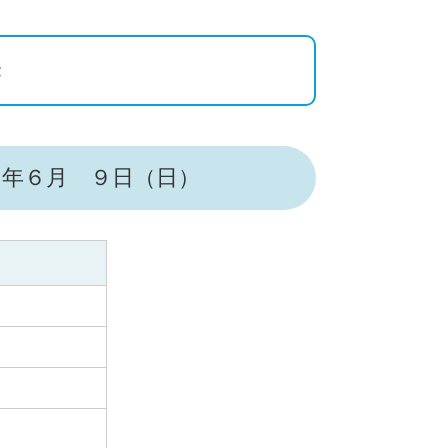
き
５年６月 ９日（日）