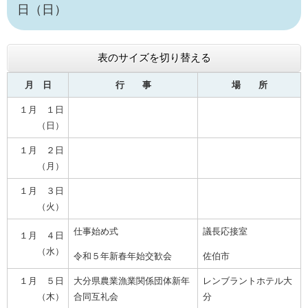
日（日）
表のサイズを切り替える
月 日
行 事
場 所
１月 １日
（日）
１月 ２日
（月）
１月 ３日
（火）
仕事始め式
議長応接室
１月 ４日
（水）
令和５年新春年始交歓会
佐伯市
１月 ５日
大分県農業漁業関係団体新年
レンブラントホテル大
（木）
合同互礼会
分