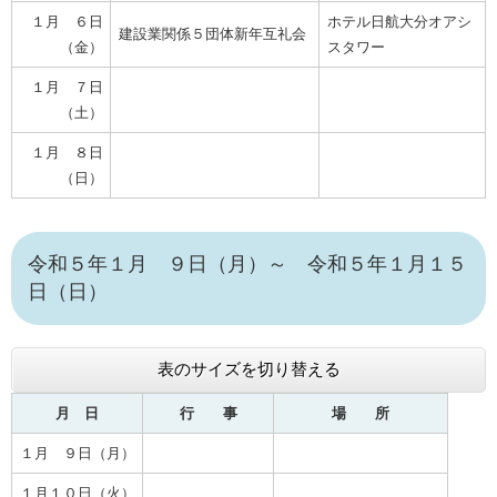
１月 ６日
ホテル日航大分オアシ
建設業関係５団体新年互礼会
（金）
スタワー
１月 ７日
（土）
１月 ８日
（日）
令和５年１月 ９日（月）～ 令和５年１月１５
日（日）
表のサイズを切り替える
月 日
行 事
場 所
１月 ９日（月）
１月１０日（火）