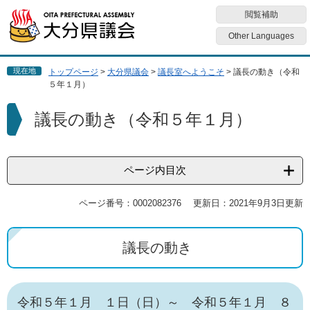
ペ
メ
閲覧補助
ー
ニ
ジ
ュ
Other Languages
の
ー
先
を
現在地
トップページ
>
大分県議会
>
議長室へようこそ
>
議長の動き（令和
頭
飛
５年１月）
で
ば
す
し
本
議長の動き（令和５年１月）
。
て
文
本
文
へ
ページ内目次
ページ番号：0002082376
更新日：2021年9月3日更新
議長の動き
令和５年１月 １日（日）～ 令和５年１月 ８