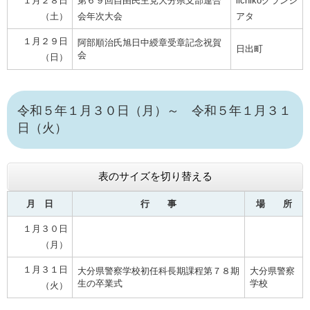
１月２８日
第６９回自由民主党大分県支部連合
iichikoグランシ
（土）
会年次大会
アタ
１月２９日
阿部順治氏旭日中綬章受章記念祝賀
日出町
会
（日）
令和５年１月３０日（月）～ 令和５年１月３１
日（火）
表のサイズを切り替える
月 日
行 事
場 所
１月３０日
（月）
１月３１日
大分県警察学校初任科長期課程第７８期
大分県警察
生の卒業式
学校
（火）