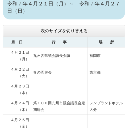
令和７年４月２１日（月）～ 令和７年４月２７
日（日）
表のサイズを切り替える
月 日
行 事
場 所
４月２１日
九州各県議会議長会議
福岡市
（月）
４月２２日
春の園遊会
東京都
（火）
４月２３日
（水）
４月２４日
第１００回九州市議会議長会定
レンブラントホテル
（木）
期総会
大分
４月２５日
（金）