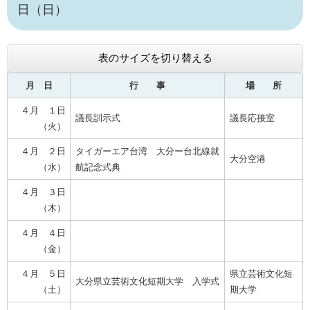
日（日）
表のサイズを切り替える
月 日
行 事
場 所
４月 １日
議長訓示式
議長応接室
（火）
４月 ２日
タイガーエア台湾 大分ー台北線就
大分空港
（水）
航記念式典
４月 ３日
（木）
４月 ４日
（金）
４月 ５日
県立芸術文化短
大分県立芸術文化短期大学 入学式
（土）
期大学