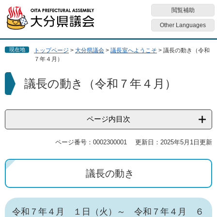
ペ
メ
閲覧補助
ー
ニ
ジ
ュ
Other Languages
の
ー
先
を
現在地
トップページ
>
大分県議会
>
議長室へようこそ
>
議長の動き（令和
頭
飛
７年４月）
で
ば
す
し
本
議長の動き（令和７年４月）
。
て
文
本
文
へ
ページ内目次
ページ番号：0002300001
更新日：2025年5月1日更新
議長の動き
令和７年４月 １日（火）～ 令和７年４月 ６