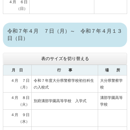
４月 ６日
（日）
令和７年４月 ７日（月）～ 令和７年４月１３
日（日）
表のサイズを切り替える
月 日
行 事
場 所
４月 ７日
令和７年度大分県警察学校初任科生
大分県警察学
（月）
の入校式
校
４月 ８日
溝部学園高等
別府溝部学園高等学校 入学式
（火）
学校
４月 ９日
（水）