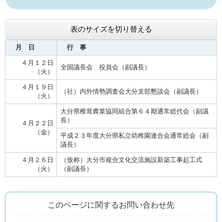
表のサイズを切り替える
月 日
行 事
４月１２日
全国議長会 役員会（副議長）
（火）
４月１９日
（社）内外情勢調査会大分支部懇談会（副議長）
（火）
大分県椎茸農業協同組合第６４期通常総代会（副議
長）
４月２２日
（金）
平成２３年度大分県私立幼稚園連合会通常総会（副
議長）
４月２６日
（仮称）大分市複合文化交流施設新築工事起工式
（火）
（副議長）
このページに関するお問い合わせ先