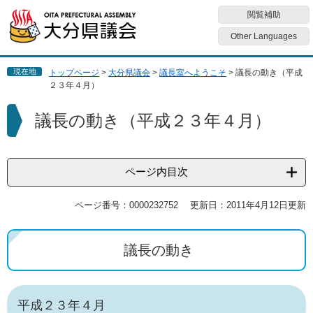
ペ
メ
閲覧補助
ー
ニ
ジ
ュ
Other Languages
の
ー
先
を
現在地
トップページ
>
大分県議会
>
議長室へようこそ
>
議長の動き（平成
頭
飛
２３年４月）
で
ば
す
し
本
議長の動き（平成２３年４月）
。
て
文
本
文
へ
ページ内目次
ページ番号：0000232752
更新日：2011年4月12日更新
議長の動き
平成２３年４月