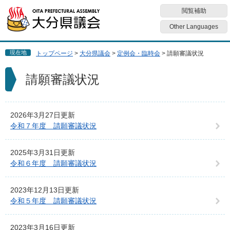
ペ
メ
閲覧補助
ー
ニ
ジ
ュ
Other Languages
の
ー
先
を
現在地
トップページ
>
大分県議会
>
定例会・臨時会
>
請願審議状況
頭
飛
で
ば
本
請願審議状況
す
し
文
。
て
本
文
2026年3月27日更新
へ
令和７年度 請願審議状況
2025年3月31日更新
令和６年度 請願審議状況
2023年12月13日更新
令和５年度 請願審議状況
2023年3月16日更新