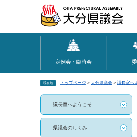
ペ
メ
ー
ニ
ジ
ュ
の
ー
先
を
頭
飛
で
ば
す
し
定例会・臨時会
委
。
て
本
文
トップページ
>
大分県議会
>
議長室へ
現在地
へ
議長室へようこそ
県議会のしくみ