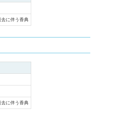
逝去に伴う香典
）
逝去に伴う香典