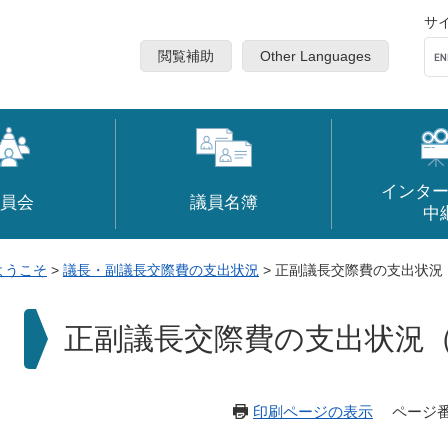
サ
閲覧補助
Other Languages
インタ
員会
議員名簿
中
ようこそ
>
議長・副議長交際費の支出状況
>
正副議長交際費の支出状況
本
正副議長交際費の支出状況
文
印刷ページの表示
ページ番号