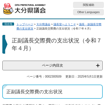
ペ
メ
閲覧補助
ー
ニ
ジ
ュ
Other Languages
の
ー
先
を
現在地
トップページ
>
大分県議会
>
議長室へようこそ
>
議長・副議長交際
頭
飛
費の支出状況
>
正副議長交際費の支出状況（令和７年４月）
で
ば
す
し
本
正副議長交際費の支出状況（令和７
。
て
文
本
年４月）
文
へ
ページ内目次
ページ番号：0002300509
更新日：2025年5月1日更新
正副議長交際費の支出状況