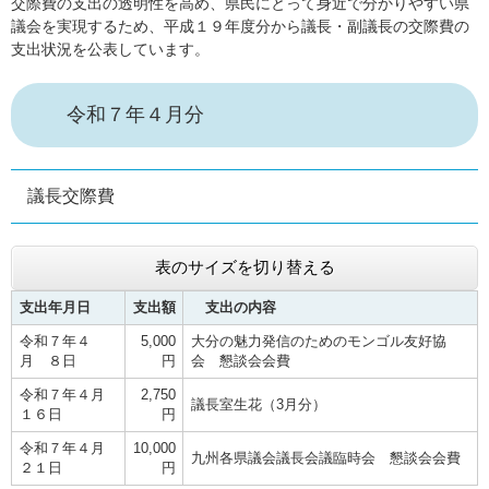
交際費の支出の透明性を高め、県民にとって身近で分かりやすい県
議会を実現するため、平成１９年度分から議長・副議長の交際費の
支出状況を公表しています。
令和７年４月分
議長交際費
表のサイズを切り替える
支出年月日
支出額
支出の内容
令和７年４
5,000
大分の魅力発信のためのモンゴル友好協
月 ８日
円
会 懇談会会費
令和７年４月
2,750
議長室生花（3月分）
１６日
円
令和７年４月
10,000
九州各県議会議長会議臨時会 懇談会会費
２１日
円