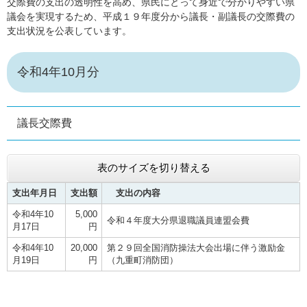
交際費の支出の透明性を高め、県民にとって身近で分かりやすい県
議会を実現するため、平成１９年度分から議長・副議長の交際費の
支出状況を公表しています。
令和4年10月分
議長交際費
表のサイズを切り替える
支出年月日
支出額
支出の内容
令和4年10
5,000
令和４年度大分県退職議員連盟会費
月17日
円
令和4年10
20,000
第２９回全国消防操法大会出場に伴う激励金
月19日
円
（九重町消防団）