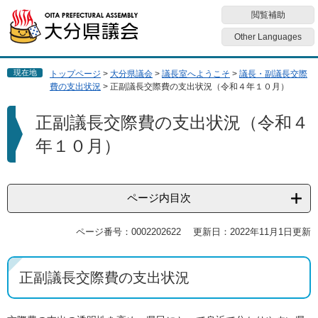
ペ
メ
閲覧補助
ー
ニ
ジ
ュ
Other Languages
の
ー
先
を
現在地
トップページ
>
大分県議会
>
議長室へようこそ
>
議長・副議長交際
頭
飛
費の支出状況
>
正副議長交際費の支出状況（令和４年１０月）
で
ば
す
し
本
正副議長交際費の支出状況（令和４
。
て
文
本
年１０月）
文
へ
ページ内目次
ページ番号：0002202622
更新日：2022年11月1日更新
正副議長交際費の支出状況