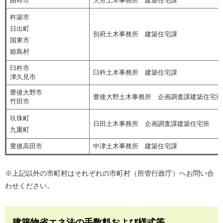
由布市
大分土木事務所 建築住宅課
杵築市
日出町
別府土木事務所 建築住宅課
国東市
姫島村
臼杵市
臼杵土木事務所 建築住宅課
津久見市
豊後大野市
豊後大野土木事務所 企画調査課建築住宅班
竹田市
玖珠町
日田土木事務所 企画調査課建築住宅班
九重町
豊後高田市
中津土木事務所 建築住宅課
※上記以外の市町村はそれぞれの市町村（所管行政庁）へお問い合
わせください。
建築物省エネ法の手数料および様式等