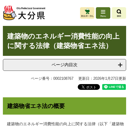
ペ
メ
ー
ニ
ジ
ュ
の
ー
先
を
本
頭
飛
建築物のエネルギー消費性能の向上
文
で
ば
に関する法律（建築物省エネ法）
す
し
。
て
本
文
ページ内目次
へ
ページ番号：0002108767
更新日：2026年1月27日更新
建築物省エネ法の概要
建築物のエネルギー消費性能の向上に関する法律（以下「建築物