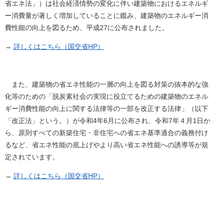
省エネ法」）は社会経済情勢の変化に伴い建築物におけるエネルギ
ー消費量が著しく増加していることに鑑み、建築物のエネルギー消
費性能の向上を図るため、平成27に公布されました。
→
詳しくはこちら（国交省HP）
また、建築物の省エネ性能の一層の向上を図る対策の抜本的な強
化等のための「脱炭素社会の実現に役立てるための建築物のエネル
ギー消費性能の向上に関する法律等の一部を改正する法律」（以下
「改正法」という。）が令和4年6月に公布され、令和7年４月1日か
ら、原則すべての新築住宅・非住宅への省エネ基準適合の義務付け
るなど、省エネ性能の底上げやより高い省エネ性能への誘導等が規
定されています。
→
詳しくはこちら（国交省HP）