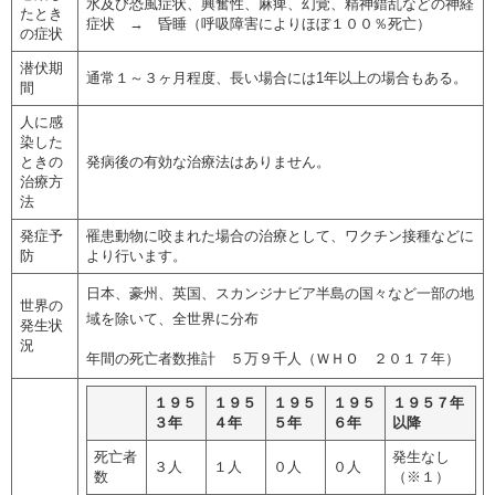
水及び恐風症状、興奮性、麻痺、幻覚、精神錯乱などの神経
たとき
症状 → 昏睡（呼吸障害によりほぼ１００％死亡）
の症状
潜伏期
通常１～３ヶ月程度、長い場合には1年以上の場合もある。
間
人に感
染した
ときの
発病後の有効な治療法はありません。
治療方
法
発症予
罹患動物に咬まれた場合の治療として、ワクチン接種などに
防
より行います。
日本、豪州、英国、スカンジナビア半島の国々など一部の地
世界の
域を除いて、全世界に分布
発生状
況
年間の死亡者数推計 ５万９千人（ＷＨＯ ２０１７年）
１９５
１９５
１９５
１９５
１９５７年
３年
４年
５年
６年
以降
死亡者
発生なし
３人
１人
０人
０人
数
（※１）