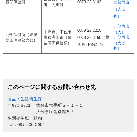
西部保健所
0973-23-3133
西部届出
町、九重町
（犬以
外）
北部届出
0979-22-2210
中津市、宇佐市
（犬）
北部保健所（豊後
豊後高田市（豊
​0978-22-3165（豊
北部届出
高田保健部含む）
後高田保健部）
（犬以
後高田保健部）
外）
このページに関するお問い合わせ先
食品・生活衛生課
〒870-8501
大分市大手町３－１－１
大分県庁舎別館５Ｆ
生活衛生班（動物）
Tel：097-506-3054