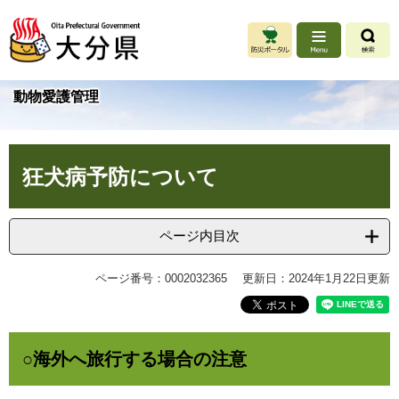
ペ
メ
ー
ニ
ジ
ュ
の
ー
先
を
動物愛護管理
頭
飛
で
ば
す
し
本
。
て
狂犬病予防について
文
本
文
へ
ページ内目次
ページ番号：0002032365
更新日：2024年1月22日更新
○海外へ旅行する場合の注意