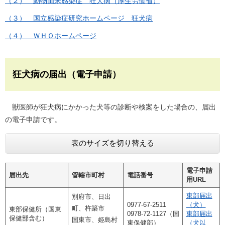
（２） 動物由来感染症 狂犬病（厚生労働省）
（３） 国立感染症研究ホームページ 狂犬病
（４） ＷＨＯホームページ
狂犬病の届出（電子申請）
獣医師が狂犬病にかかった犬等の診断や検案をした場合の、届出
の電子申請です。
表のサイズを切り替える
電子申請
届出先
管轄市町村
電話番号
用URL
東部届出
別府市、日出
0977-67-2511
（犬）
町、杵築市
東部保健所（国東
​0978-72-1127（国
東部届出
保健部含む）
国東市、姫島村
東保健部）
（犬以