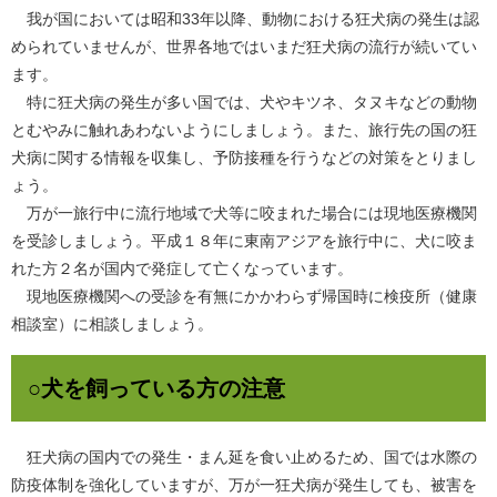
我が国においては昭和33年以降、動物における狂犬病の発生は認
められていませんが、世界各地ではいまだ狂犬病の流行が続いてい
ます。
特に狂犬病の発生が多い国では、犬やキツネ、タヌキなどの動物
とむやみに触れあわないようにしましょう。また、旅行先の国の狂
犬病に関する情報を収集し、予防接種を行うなどの対策をとりまし
ょう。
万が一旅行中に流行地域で犬等に咬まれた場合には現地医療機関
を受診しましょう。平成１８年に東南アジアを旅行中に、犬に咬ま
れた方２名が国内で発症して亡くなっています。
現地医療機関への受診を有無にかかわらず帰国時に検疫所（健康
相談室）に相談しましょう。
○犬を飼っている方の注意
狂犬病の国内での発生・まん延を食い止めるため、国では水際の
防疫体制を強化していますが、万が一狂犬病が発生しても、被害を