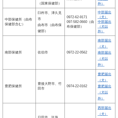
（国東保健部）
外）
中部届出
臼杵市、津久見
0972-62-9171
（犬）
市
中部保健所（由布
097-582-0660（由
中部届出
保健部含む）
由布市（由布保
布保健部）
（犬以
健部）
外）
南部届出
（犬）
南部保健所
佐伯市
0972-22-0562
南部届出
（犬以
外）
豊肥届出
（犬）
豊後大野市、竹
豊肥保健所
0974-22-0162
豊肥届出
田市
（犬以
外）
西部届出
（犬）
日田市、玖珠