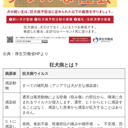
出典：厚生労働省HPより
狂犬病とは？
病原体
狂犬病ウイルス
感染動
すべての哺乳類（アジアでは犬が主な感染源）
物
通常は罹患動物による咬傷（咬み傷）の部位から、唾液に含
感染経
まれるウイルスが侵入します。通常、ヒトからヒトに感染す
路
ることはなく、感染した患者から感染が拡大することはあり
ません。
ヒトに
発熱、食欲不振、咬傷部位の痛みや掻痒感 → 不安感、恐
感染し