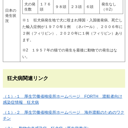
犬の発
１７６
発生なし
９８頭
２３頭
６頭
生数
頭
（※2）
日本の
発生状
※１ 狂犬病発生地で犬に咬まれ帰国・入国後発病、死亡し
況
た輸入症例が１９７０年１例 （ネパール）、２００６年に
２例（フィリピン）、２０２０年に１例（フィリピン）あり
ます。
※2 １９５７年の猫での発生を最後に動物での発生はな
い。
狂犬病関連リンク
（１）-１ 厚生労働省検疫所ホームページ FORTH 渡航者向け
感染症情報 狂犬病
（１）-２ 厚生労働省検疫所ホームページ 海外渡航のためのワク
チン