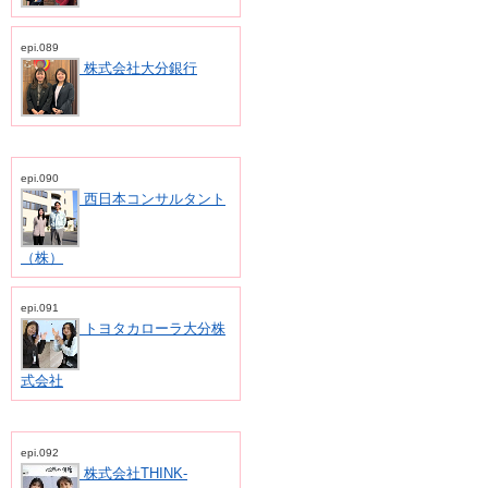
epi.089
株式会社大分銀行
epi.090
西日本コンサルタント
（株）
epi.091
トヨタカローラ大分株
式会社
epi.092
株式会社THINK-