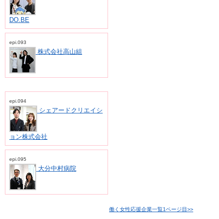
DO.BE
epi.093
株式会社高山組
epi.094
シェアードクリエイシ
ョン株式会社
epi.095
大分中村病院
働く女性応援企業一覧1ページ目>>