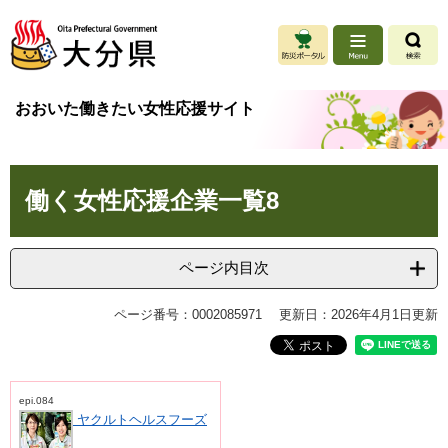
ペ
メ
ー
ニ
ジ
ュ
の
ー
先
を
おおいた働きたい女性応援サイト
頭
飛
で
ば
す
し
本
。
て
働く女性応援企業一覧8
文
本
文
へ
ページ内目次
ページ番号：0002085971
更新日：2026年4月1日更新
epi.084
ヤクルトヘルスフーズ