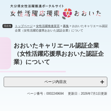
ペ
メ
ー
ニ
ジ
ュ
の
ー
先
を
トップページ
>
女性活躍推進宣言
>
募集
>
おおいたキャリエール認証
現在地
頭
飛
企業（女性活躍応援県おおいた認証企業）について
で
ば
す
し
本
おおいたキャリエール認証企業
。
て
文
本
（女性活躍応援県おおいた認証企
文
へ
業）について
ページ内目次
ページ番号：0002249694
更新日：2026年7月1日更新