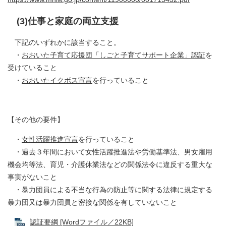
(3)仕事と家庭の両立支援
下記のいずれかに該当すること。
・
おおいた子育て応援団「しごと子育てサポート企業」認証
を
受けていること
・
おおいたイクボス宣言
を行っていること
【その他の要件】
・
女性活躍推進宣言
を行っていること
・過去３年間において女性活躍推進法や労働基準法、男女雇用
機会均等法、育児・介護休業法などの関係法令に違反する重大な
事実がないこと
・暴力団員による不当な行為の防止等に関する法律に規定する
暴力団又は暴力団員と密接な関係を有していないこと
認証要綱 [Wordファイル／22KB]