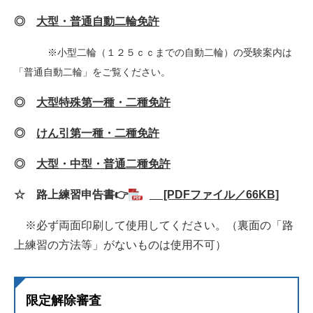
◎
大型・普通自動二輪免許
※小型二輪（１２５ｃｃまでの自動二輪）の受験案内は
「普通自動二輪」をご覧ください。
◎
大型特殊第一種・二種免許
◎
けん引第一種・二種免許
◎
大型・中型・普通二種免許
☆ 路上練習申告書👉
[PDFファイル／66KB]
※必ず両面印刷して使用してください。（裏面の「路
上練習の方法等」がないものは使用不可）
限定解除審査