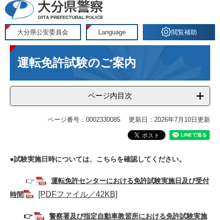
ペ
メ
ー
ニ
ジ
ュ
大分県公安委員会
Language
閲覧補助
の
ー
本
先
を
運転免許試験のご案内
文
頭
飛
で
ば
す
し
ページ内目次
。
て
本
ページ番号：0002330085
更新日：2026年7月10日更新
文
へ
●試験実施日時については、こちらを確認してください。
👉 ​
運転免許センターにおける免許試験実施日及び受付
[PDFファイル／42KB]
時間
👉
警察署及び指定自動車教習所における免許試験実施