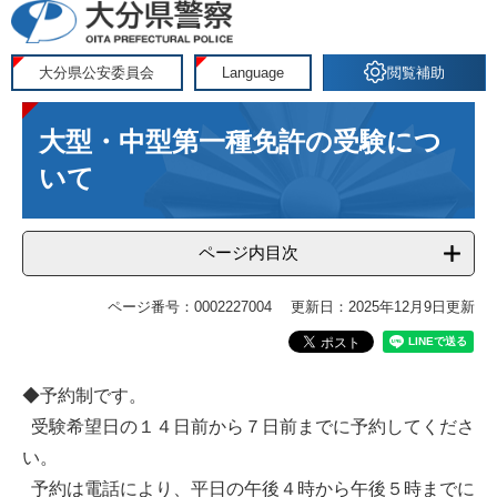
ペ
メ
ー
ニ
ジ
ュ
大分県公安委員会
Language
閲覧補助
の
ー
本
先
を
大型・中型第一種免許の受験につ
文
頭
飛
で
ば
いて
す
し
。
て
ページ内目次
本
文
へ
ページ番号：0002227004
更新日：2025年12月9日更新
◆予約制です。
受験希望日の１４日前から７日前までに予約してくださ
い。
予約は電話により、平日の午後４時から午後５時までに