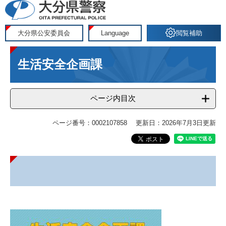
ペ
メ
ー
ニ
ジ
ュ
大分県公安委員会
Language
閲覧補助
の
ー
本
先
を
生活安全企画課
文
頭
飛
で
ば
す
し
ページ内目次
。
て
本
ページ番号：0002107858
更新日：2026年7月3日更新
文
へ