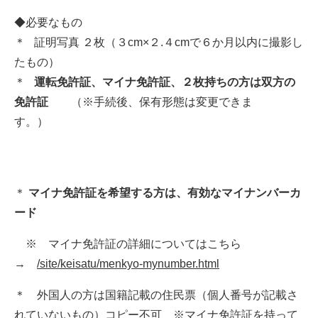
◆必要なもの
＊ 証明写真 ２枚（３cm×２.４cmで６か月以内に撮影し
たもの）
＊
運転免許証、マイナ免許証、２枚持ちの方は双方の
免許証
（※手続後、保有形態は変更できま
す。）
＊
マイナ免許証を希望する方は、有効なマイナンバーカ
ード
※ マイナ免許証の詳細についてはこちら
→
/site/keisatu/menkyo-mynumber.html
＊ 外国人の方は国籍記載の住民票（個人番号が記載さ
れていないもの）コピー不可 ※マイナ免許証を持って