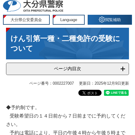
ペ
メ
ー
ニ
ジ
ュ
大分県公安委員会
Language
閲覧補助
の
ー
本
先
を
けん引第一種・二種免許の受験に
文
頭
飛
で
ば
ついて
す
し
。
て
ページ内目次
本
文
へ
ページ番号：0002227007
更新日：2025年12月9日更新
◆予約制です。
受験希望日の１４日前から７日前までに予約してくだ
さい。
予約は電話により、平日の午後４時から午後５時まで