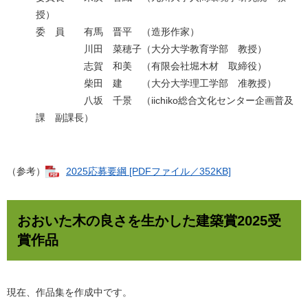
授）
委 員 有馬 晋平 （造形作家）
川田 菜穂子（大分大学教育学部 教授）
志賀 和美 （有限会社堀木材 取締役）
柴田 建 （大分大学理工学部 准教授）
八坂 千景 （iichiko総合文化センター企画普及
課 副課長）
（参考）
2025応募要綱 [PDFファイル／352KB]
おおいた木の良さを生かした建築賞2025受
賞作品
現在、作品集を作成中です。