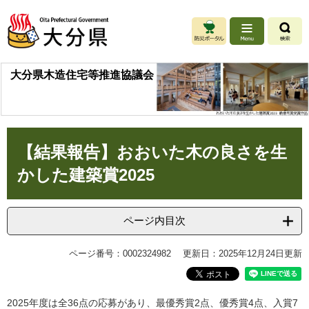
ペ
メ
ー
ニ
ジ
ュ
の
ー
先
を
大分県木造住宅等推進協議会
頭
飛
で
ば
す
し
。
て
本
本
【結果報告】おおいた木の良さを生
文
文
へ
かした建築賞2025
ページ内目次
ページ番号：0002324982
更新日：2025年12月24日更新
2025年度は全36点の応募があり、最優秀賞2点、優秀賞4点、入賞7