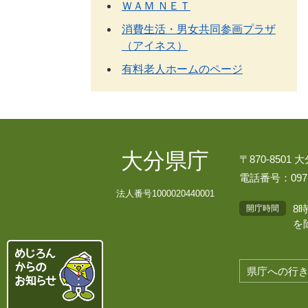
ＷＡＭ ＮＥＴ
消費生活・男女共同参画プラザ
（アイネス）
有料老人ホームのページ
大分県庁
〒870-8501
電話番号：097-
法人番号1000020440001
8
開庁時間
を
県庁への行