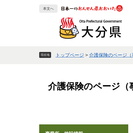
ペ
メ
本文へ
ー
ニ
ジ
ュ
の
ー
先
を
頭
飛
で
ば
す
し
トップページ
>
介護保険のページ（
現在地
。
て
本
文
へ
介護保険のページ（