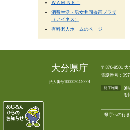
ＷＡＭ ＮＥＴ
消費生活・男女共同参画プラザ
（アイネス）
有料老人ホームのページ
大分県庁
〒870-8501
電話番号：097-
法人番号1000020440001
8
開庁時間
を
県庁への行