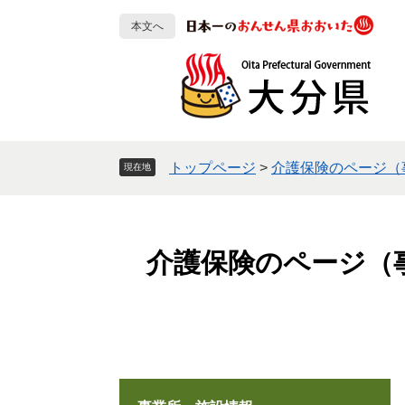
ペ
メ
本文へ
ー
ニ
ジ
ュ
の
ー
先
を
頭
飛
で
ば
す
し
トップページ
>
介護保険のページ（
現在地
。
て
本
文
へ
介護保険のページ（