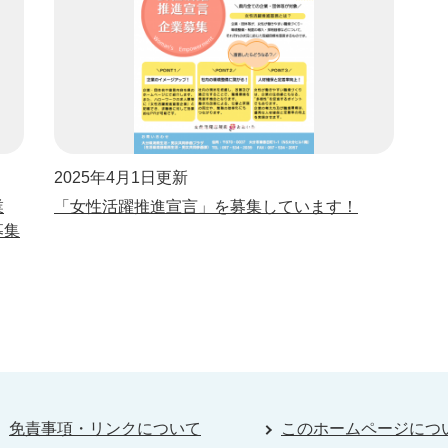
2025年4月1日更新
業
「女性活躍推進宣言」を募集しています！
募集
免責事項・リンクについて
このホームページにつ