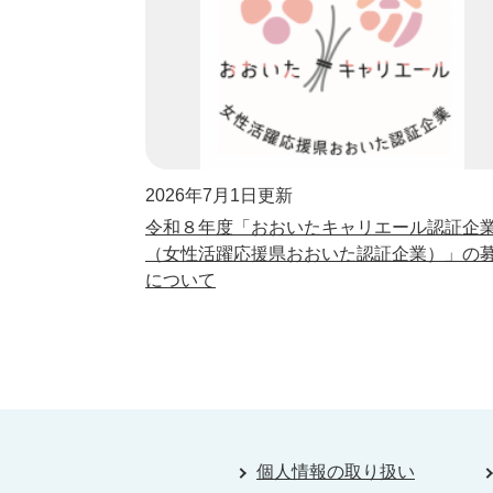
2026年7月1日更新
令和８年度「おおいたキャリエール認証企
（女性活躍応援県おおいた認証企業）」の
について
個人情報の取り扱い