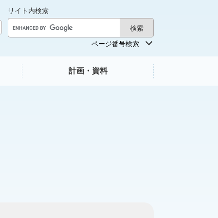
サイト内検索
ページ番号検索
計画・資料