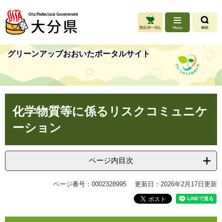
ペ
メ
ー
ニ
ジ
ュ
の
ー
先
を
グリーンアップおおいたポータルサイト
頭
飛
で
ば
す
し
。
て
本
本
化学物質等に係るリスクコミュニケ
文
文
へ
ーション
ページ内目次
ページ番号：0002328995
更新日：2026年2月17日更新