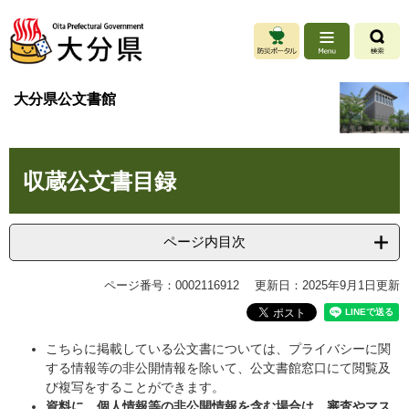
ペ
メ
ー
ニ
ジ
ュ
の
ー
先
を
大分県公文書館
頭
飛
で
ば
す
し
本
。
て
収蔵公文書目録
文
本
文
へ
ページ内目次
ページ番号：0002116912
更新日：2025年9月1日更新
こちらに掲載している公文書については、プライバシーに関
する情報等の非公開情報を除いて、公文書館窓口にて閲覧及
び複写をすることができます。
資料に、個人情報等の非公開情報を含む場合は、審査やマス