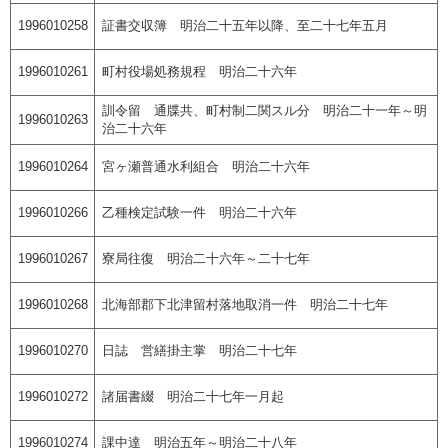
1996010258
証書交収簿 明治二十五年以降、至二十七年五月
1996010261
町村役場処務規程 明治二十六年
訓令留 通牒共、町村制二関スル分 明治二十一年～明
1996010263
治二十六年
1996010264
宮ヶ瀬普通水利組合 明治二十六年
1996010266
乙種検定試験一件 明治二十六年
1996010267
寮局往復 明治二十六年～二十七年
1996010268
北海部郡下北津留村落地取消一件 明治二十七年
1996010270
日誌 営繕掛主掌 明治二十七年
1996010272
諸届書綴 明治二十七年一月起
1996010274
課中達 明治五年～明治二十八年