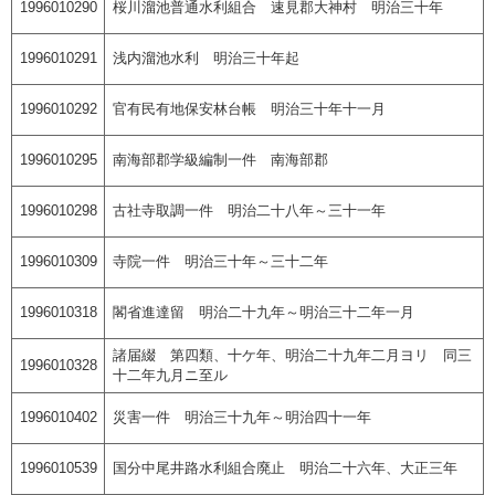
1996010290
桜川溜池普通水利組合 速見郡大神村 明治三十年
1996010291
浅内溜池水利 明治三十年起
1996010292
官有民有地保安林台帳 明治三十年十一月
1996010295
南海部郡学級編制一件 南海部郡
1996010298
古社寺取調一件 明治二十八年～三十一年
1996010309
寺院一件 明治三十年～三十二年
1996010318
閣省進達留 明治二十九年～明治三十二年一月
諸届綴 第四類、十ケ年、明治二十九年二月ヨリ 同三
1996010328
十二年九月ニ至ル
1996010402
災害一件 明治三十九年～明治四十一年
1996010539
国分中尾井路水利組合廃止 明治二十六年、大正三年