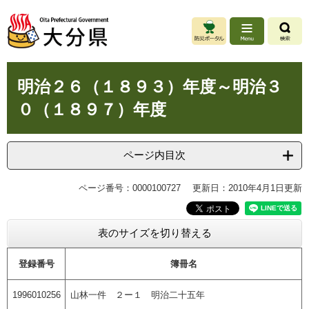
ペ
メ
ー
ニ
ジ
ュ
の
ー
先
を
本
頭
飛
明治２６（１８９３）年度～明治３
文
で
ば
０（１８９７）年度
す
し
。
て
本
文
ページ内目次
へ
ページ番号：0000100727
更新日：2010年4月1日更新
表のサイズを切り替える
登録番号
簿冊名
1996010256
山林一件 ２ー１ 明治二十五年