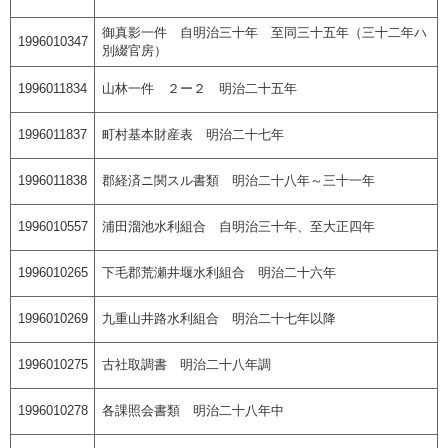
御真影一件 自明治三十年 至同三十五年（三十二年ハ
1996010347
別綴官房）
1996011834
山林一件 ２ー２ 明治二十五年
1996011837
町村基本財産表 明治二十七年
1996011838
郡経済ニ関スル書類 明治二十八年～三十一年
1996010557
浦田溜池水利組合 自明治三十年、至大正四年
1996010265
下毛郡荒瀬井堰水利組合 明治二十六年
1996010269
九重山井路水利組合 明治二十七年以降
1996010275
古社取調書 明治二十八年調
1996010278
各課照会書類 明治二十八年中