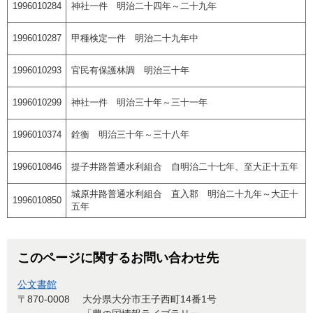
1996010284
神社一件 明治二十四年～二十九年
1996010287
甲種検定一件 明治二十九年中
1996010293
官民有保護林調 明治三十年
1996010299
神社一件 明治三十年～三十一年
1996010374
銓衡 明治三十年～三十八年
1996010846
提子井路普通水利組合 自明治二十七年、至大正十五年
城原井路普通水利組合 直入郡 明治二十九年～大正十
1996010850
五年
このページに関するお問い合わせ先
公文書館
〒870-0008
大分県大分市王子西町14番1号