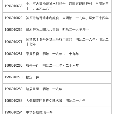
中小河内溜池普通水利組合 西国東郡臼野村 自明治三
1996010653
十年、至大正八年
1996010822
神原井路普通水利組合 自明治二十九年、至大正十四年
1996010262
町村行政ニ関スル書類 明治二十六年度中
国道第３５号改築土地収用書類 明治二十六年～明治二
1996010271
十七年
1996010281
寮局往復 明治二十八年～二十九年
1996010260
報告一件 明治二十五年～二十六年
1996010273
検定一件
1996010280
諸届書綴 明治二十八年
1996010288
大分聯隊区兵役免除名簿 明治二十九年
1996010294
中学分校敷地一件