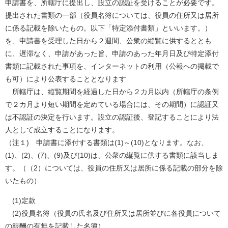
申請書を、所轄庁に提出し、設立の認証を受けることが必要です。
提出された書類の一部（役員名簿については、役員の住所又は居所
に係る記載を除いたもの。以下「特定添付書類」といいます。）
を、申請書を受理した日から２週間、公衆の縦覧に供するととも
に、遅滞なく、申請があった旨、申請のあった年月日及び特定添付
書類に記載された事項を、インターネットの利用（公報への掲載で
も可）により公表することとなります
所轄庁は、縦覧期間を経過した日から２カ月以内（所轄庁の条例
で２カ月より短い期間を定めている場合には、その期間）に認証又
は不認証の決定を行います。設立の認証後、登記することにより法
人として成立することになります。
（注１) 申請書に添付する書類は(1)～(10)となります。なお、
(1)、(2)、(7)、(9)及び(10)は、公衆の縦覧に供する書類に該当しま
す。（（2）については、役員の住所又は居所に係る記載の部分を除
いたもの）
(1)定款
(2)役員名簿（役員の氏名及び住所又は居所並びに各役員について
の報酬の有無を記載した名簿）