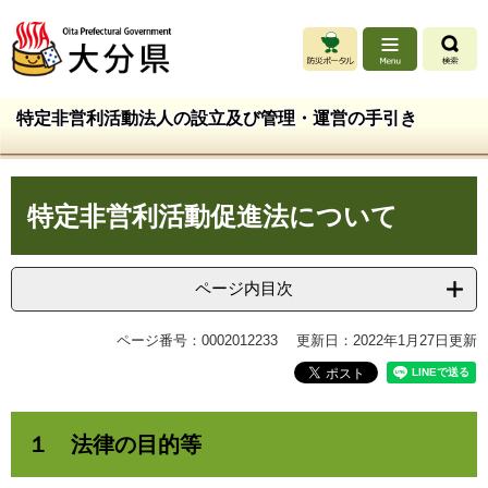
ペ
メ
ー
ニ
ジ
ュ
の
ー
先
を
特定非営利活動法人の設立及び管理・運営の手引き
頭
飛
で
ば
す
し
本
。
て
特定非営利活動促進法について
文
本
文
へ
ページ内目次
ページ番号：0002012233
更新日：2022年1月27日更新
１ 法律の目的等