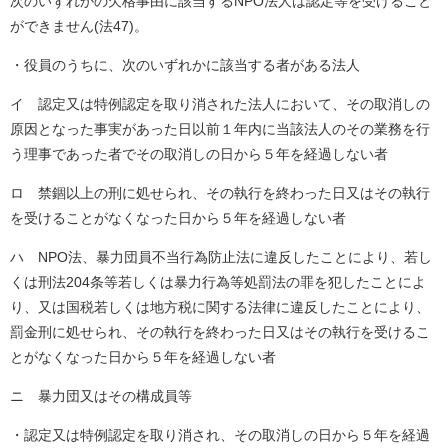
次のいずれかの欠格事由に該当するNPO法人は認定等を受けること
ができません(法47)。
・役員のうちに、次のいずれかに該当する者がある法人
イ 認定又は特例認定を取り消された法人において、その取消しの
原因となった事実があった日以前１年内に当該法人のその業務を行
う理事であった者でその取消しの日から５年を経過しない者
ロ 禁錮以上の刑に処せられ、その執行を終わった日又はその執行
を受けることがなくなった日から５年を経過しない者
ハ NPO法、暴力団員不当行為防止法に違反したことにより、若し
くは刑法204条等若しくは暴力行為等処罰法の罪を犯したことによ
り、又は国税若しくは地方税に関する法律に違反したことにより、
罰金刑に処せられ、その執行を終わった日又はその執行を受けるこ
とがなくなった日から５年を経過しない者
ニ 暴力団又はその構成員等
・認定又は特例認定を取り消され、その取消しの日から５年を経過