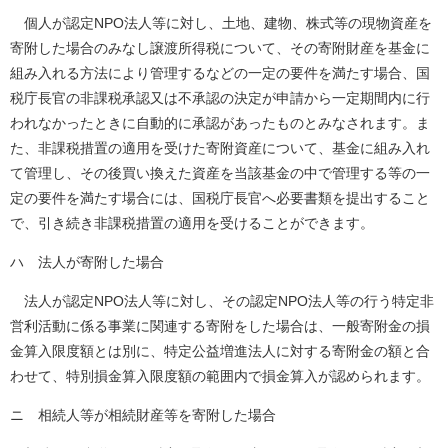
個人が認定NPO法人等に対し、土地、建物、株式等の現物資産を
寄附した場合のみなし譲渡所得税について、その寄附財産を基金に
組み入れる方法により管理するなどの一定の要件を満たす場合、国
税庁長官の非課税承認又は不承認の決定が申請から一定期間内に行
われなかったときに自動的に承認があったものとみなされます。ま
た、非課税措置の適用を受けた寄附資産について、基金に組み入れ
て管理し、その後買い換えた資産を当該基金の中で管理する等の一
定の要件を満たす場合には、国税庁長官へ必要書類を提出すること
で、引き続き非課税措置の適用を受けることができます。
ハ 法人が寄附した場合
法人が認定NPO法人等に対し、その認定NPO法人等の行う特定非
営利活動に係る事業に関連する寄附をした場合は、一般寄附金の損
金算入限度額とは別に、特定公益増進法人に対する寄附金の額と合
わせて、特別損金算入限度額の範囲内で損金算入が認められます。
ニ 相続人等が相続財産等を寄附した場合