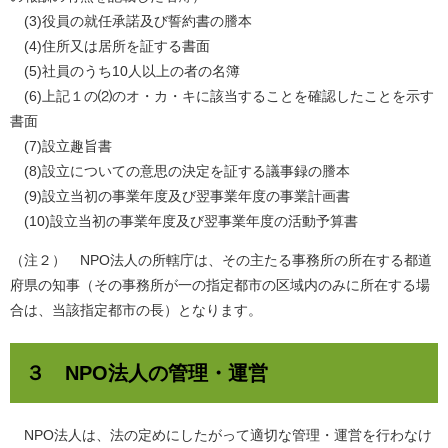
(3)役員の就任承諾及び誓約書の謄本
(4)住所又は居所を証する書面
(5)社員のうち10人以上の者の名簿
(6)上記１の⑵のオ・カ・キに該当することを確認したことを示す
書面
(7)設立趣旨書
(8)設立についての意思の決定を証する議事録の謄本
(9)設立当初の事業年度及び翌事業年度の事業計画書
(10)設立当初の事業年度及び翌事業年度の活動予算書
（注２） NPO法人の所轄庁は、その主たる事務所の所在する都道
府県の知事（その事務所が一の指定都市の区域内のみに所在する場
合は、当該指定都市の長）となります。
３ NPO法人の管理・運営
NPO法人は、法の定めにしたがって適切な管理・運営を行わなけ