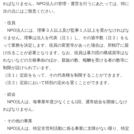
ればなりません。NPO法人の管理・運営を行うにあたっては、特に
次の点にはご留意ください。
・役員
NPO法人には、理事３人以上及び監事１人以上を置かなければな
りません。理事は法人を代表（注１）し、その過半数（注２）をも
って業務を決定します。役員の変更等があった場合は、所轄庁に届
け出ることが必要となります。なお、役員は暴力団の構成員等はな
れないなどの欠格事由のほか、親族の数、報酬を受ける者の数等に
制限が設けられています。
（注１）定款をもって、その代表権を制限することができます。
（注２）定款において特別の定めを置くことができます。
・総会
NPO法人は、毎事業年度少なくとも1回、通常総会を開催しなけ
ればなりません。
・その他の事業
NPO法人は、特定非営利活動に係る事業に支障がない限り、特定