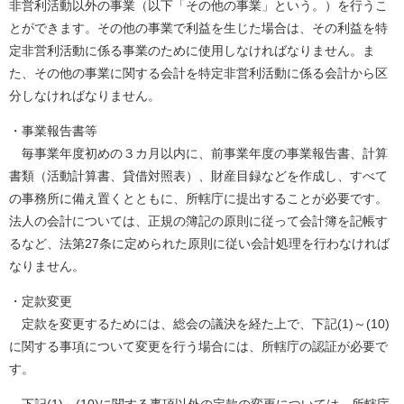
非営利活動以外の事業（以下「その他の事業」という。）を行うこ
とができます。その他の事業で利益を生じた場合は、その利益を特
定非営利活動に係る事業のために使用しなければなりません。ま
た、その他の事業に関する会計を特定非営利活動に係る会計から区
分しなければなりません。
・事業報告書等
毎事業年度初めの３カ月以内に、前事業年度の事業報告書、計算
書類（活動計算書、貸借対照表）、財産目録などを作成し、すべて
の事務所に備え置くとともに、所轄庁に提出することが必要です。
法人の会計については、正規の簿記の原則に従って会計簿を記帳す
るなど、法第27条に定められた原則に従い会計処理を行わなければ
なりません。
・定款変更
定款を変更するためには、総会の議決を経た上で、下記(1)～(10)
に関する事項について変更を行う場合には、所轄庁の認証が必要で
す。
下記(1)～(10)に関する事項以外の定款の変更については、所轄庁