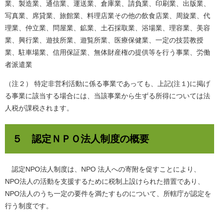
業、製造業、通信業、運送業、倉庫業、請負業、印刷業、出版業、
写真業、席貸業、旅館業、料理店業その他の飲食店業、周旋業、代
理業、仲立業、問屋業、鉱業、土石採取業、浴場業、理容業、美容
業、興行業、遊技所業、遊覧所業、医療保健業、一定の技芸教授
業、駐車場業、信用保証業、無体財産権の提供等を行う事業、労働
者派遣業
（注２） 特定非営利活動に係る事業であっても、上記(注１)に掲げ
る事業に該当する場合には、当該事業から生ずる所得については法
人税が課税されます。
５ 認定ＮＰＯ法人制度の概要
認定NPO法人制度は、NPO 法人への寄附を促すことにより、
NPO法人の活動を支援するために税制上設けられた措置であり、
NPO法人のうち一定の要件を満たすものについて、所轄庁が認定を
行う制度です。