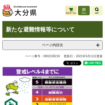
ペ
メ
ー
ニ
ジ
ュ
の
ー
先
を
本
頭
飛
新たな避難情報等について
文
で
ば
す
し
。
て
ページ内目次
本
文
ページ番号：0002100219
更新日：2021年5月11日更新
へ