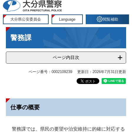
ペ
メ
ー
ニ
ジ
ュ
大分県公安委員会
Language
閲覧補助
の
ー
本
先
を
警務課
文
頭
飛
で
ば
す
し
ページ内目次
。
て
本
ページ番号：0002109239
更新日：2026年7月31日更新
文
へ
仕事の概要
警務課では、県民の要望や治安維持に的確に対応する