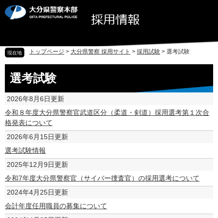
ペ
メ
ー
ニ
ジ
ュ
の
ー
先
を
トップページ
>
大分県警察 採用サイト
>
採用試験
>
選考試験
現在地
頭
飛
で
ば
本
選考試験
す
し
文
。
て
本
2026年8月6日更新
文
令和８年度大分県警察官武道区分（柔道・剣道）採用選考第１次合
へ
格発表について
2026年6月15日更新
選考試験情報
2025年12月9日更新
令和7年度大分県警察官（サイバー捜査官）の採用選考について
2024年4月25日更新
会計年度任用職員の募集について