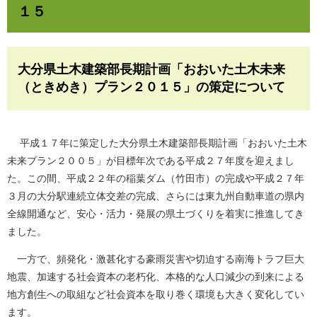
１５
大分県土木建築部長期計画「おおいた土木未来
（ときめき）プラン２０１５」の策定について
平成１７年に策定した大分県土木建築部長期計画「おおいた土木
未来プラン２００５」が目標年次である平成２７年度を迎えまし
た。この間、平成２２年の稲葉ダム（竹田市）の完成や平成２７年
３月の大分駅連続立体交差の完成、さらには東九州自動車道の県内
全線開通など、安心・活力・発展の県土づくりを着実に推進してき
ました。
一方で、頻発化・激甚化する豪雨災害や切迫する南海トラフ巨大
地震、加速する社会資本の老朽化、本格的な人口減少の到来による
地方創生への取組など社会資本を取り巻く環境も大きく変化してい
ます。