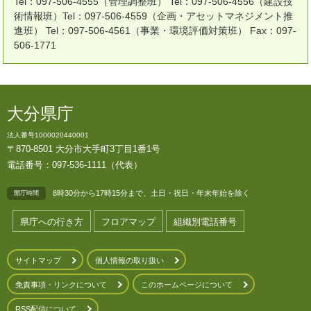
Tel：097-506-4555（管理調整班） Tel：097-506-4556（建設技
術情報班）Tel：097-506-4559（企画・アセットマネジメント推
進班） Tel：097-506-4561（事業・環境評価対策班） Fax：097-
506-1771
大分県庁
法人番号1000020440001
〒870-8501 大分市大手町3丁目1番1号
電話番号：097-536-1111（代表）
8時30分から17時15分まで、土日・祝日・年末年始を除く
開庁時間
県庁への行き方
フロアマップ
組織別電話番号
サイトマップ
個人情報の取り扱い
免責事項・リンクについて
このホームページについて
RSS配信について