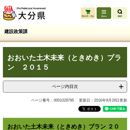
ペ
メ
ー
ニ
ジ
ュ
の
ー
先
を
建設政策課
頭
飛
で
ば
す
し
本
。
て
おおいた土木未来（ときめき）プラ
文
本
文
ン ２０１５
へ
ページ内目次
ページ番号：0001028795
更新日：2016年9月28日更新
おおいた土木未来（ときめき）プラン ２０