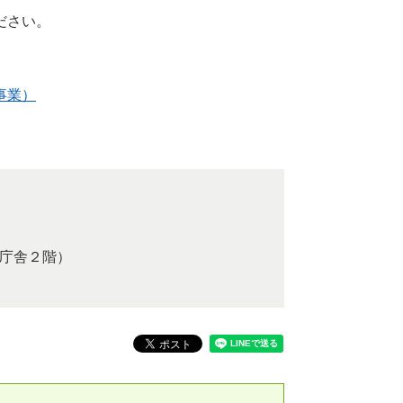
ださい。
事業）
合庁舎２階）