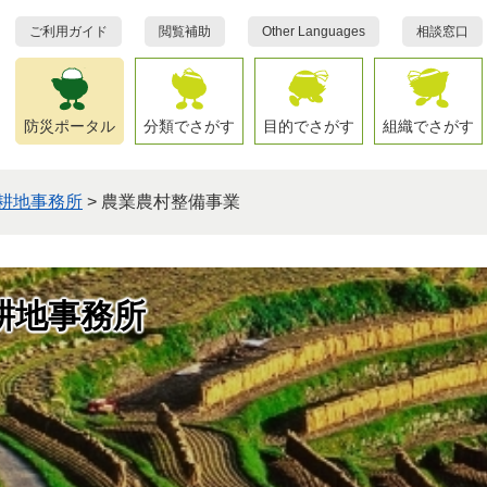
ご利用ガイド
閲覧補助
Other Languages
相談窓口
防災ポータル
分類でさがす
目的でさがす
組織でさがす
耕地事務所
>
農業農村整備事業
耕地事務所