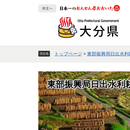
ペ
メ
本文へ
ー
ニ
ジ
ュ
の
ー
先
を
頭
飛
で
ば
す
し
トップページ
>
東部振興局日出水利
現在地
。
て
本
文
へ
東部振興局日出水利