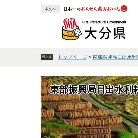
ペ
メ
本文へ
ー
ニ
ジ
ュ
の
ー
先
を
頭
飛
で
ば
す
し
トップページ
>
東部振興局日出水利
現在地
。
て
本
文
へ
東部振興局日出水利