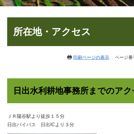
本
文
所在地・アクセス
印刷ページの表示
ページ番号：
日出水利耕地事務所までのアク
ＪＲ陽谷駅より徒歩１５分
日出バイパス 日出ICより３分