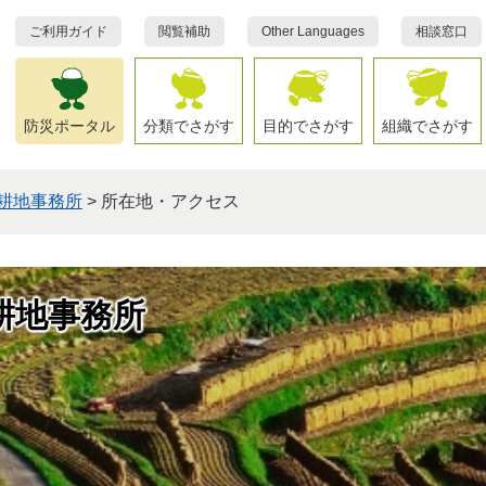
ご利用ガイド
閲覧補助
Other Languages
相談窓口
防災ポータル
分類でさがす
目的でさがす
組織でさがす
耕地事務所
>
所在地・アクセス
耕地事務所